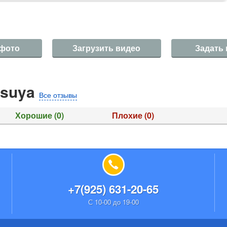
 фото
Загрузить видео
Задать
tsuya
Все отзывы
Хорошие
(0)
Плохие
(0)
+7(925) 631-20-65
С 10-00 до 19-00