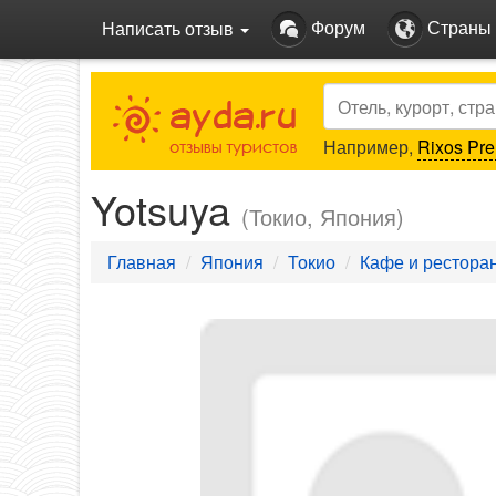
Форум
Страны
Написать отзыв
Search
Например,
Rixos Pre
Yotsuya
(Токио, Япония)
Главная
Япония
Токио
Кафе и рестора