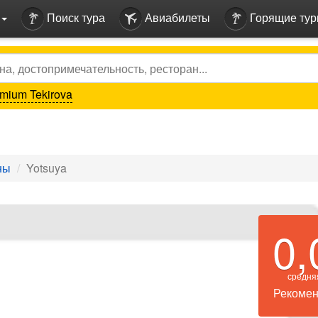
Поиск тура
Авиабилеты
Горящие ту
mium Tekirova
ны
Yotsuya
0,
средня
Рекомен