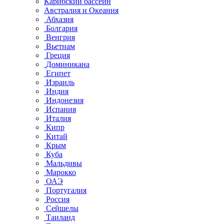
Карибский бассейн
Австралия и Океания
Абхазия
Болгария
Венгрия
Вьетнам
Греция
Доминикана
Египет
Израиль
Индия
Индонезия
Испания
Италия
Кипр
Китай
Крым
Куба
Мальдивы
Марокко
ОАЭ
Португалия
Россия
Сейшелы
Таиланд