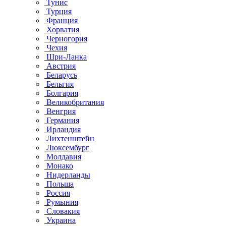
Тунис
Турция
Франция
Хорватия
Черногория
Чехия
Шри-Ланка
Австрия
Беларусь
Бельгия
Болгария
Великобритания
Венгрия
Германия
Ирландия
Лихтенштейн
Люксембург
Молдавия
Монако
Нидерланды
Польша
Россия
Румыния
Словакия
Украина