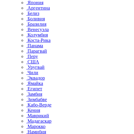
Япония
Аргентина
Белиз
Боливия
Бразилия
Венесуэла
Колумбия
Коста-Рика
Панама
Парагвай
Перу
США
Уругвай
Чили
Эквадор
Ямайка
Египет
Замбия
Зимбабве
Кабо-Верде
Кения
Маврикий
Мадагаскар
Марокко
Намибия