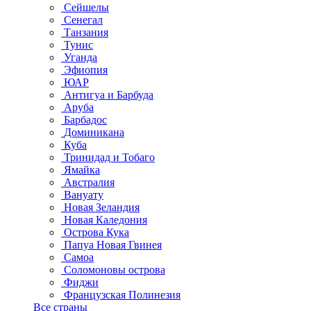
Сейшелы
Сенегал
Танзания
Тунис
Уганда
Эфиопия
ЮАР
Антигуа и Барбуда
Аруба
Барбадос
Доминикана
Куба
Тринидад и Тобаго
Ямайка
Австралия
Вануату
Новая Зеландия
Новая Каледония
Острова Кука
Папуа Новая Гвинея
Самоа
Соломоновы острова
Фиджи
Французская Полинезия
Все страны