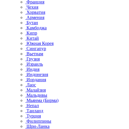
Франция
Чехия
Хорватия
Армения
Бутан
Камбоджа
Кипр
Китай
Южная Корея
Сингапур
Вьетнам
Грузия
Израиль
Индия
Индонезия
Иордания
Лаос
Малайзия
Мальдивы
Мьянма (Бирма)
Непал
Таиланд
Турция
Филиппины
Шри-Ланка