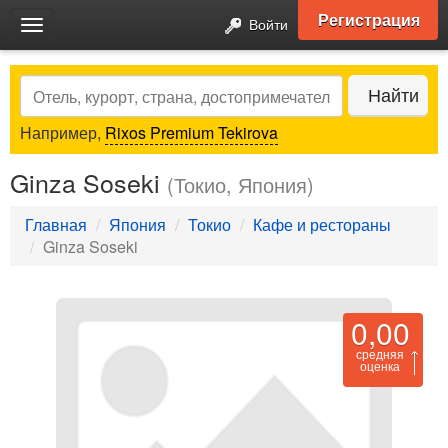
Регистрация
Войти
Toggle
navigation
Search
Найти
Например,
Rixos Premium Tekirova
Ginza Soseki
(Токио, Япония)
Главная
Япония
Токио
Кафе и рестораны
Ginza Soseki
0,00
средняя
оценка