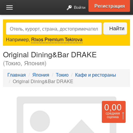
Регистрация
Войти
Toggle
navigation
Search
Найти
Например,
Rixos Premium Tekirova
Original Dining&Bar DRAKE
(Токио, Япония)
Главная
Япония
Токио
Кафе и рестораны
Original Dining&Bar DRAKE
0,00
средняя
оценка