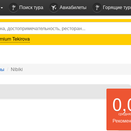
Поиск тура
Авиабилеты
Горящие ту
mium Tekirova
ны
Nibiki
0,
средня
Рекомен