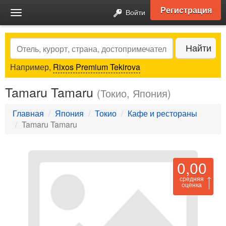
Регистрация
Войти
Toggle
navigation
Search
Найти
Например,
Rixos Premium Tekirova
Tamaru Tamaru
(Токио, Япония)
Главная
Япония
Токио
Кафе и рестораны
Tamaru Tamaru
0,00
средняя
оценка