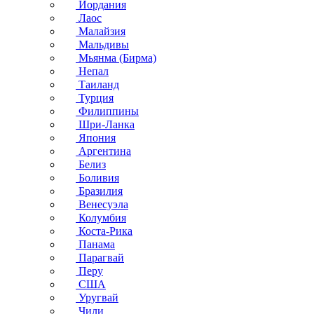
Иордания
Лаос
Малайзия
Мальдивы
Мьянма (Бирма)
Непал
Таиланд
Турция
Филиппины
Шри-Ланка
Япония
Аргентина
Белиз
Боливия
Бразилия
Венесуэла
Колумбия
Коста-Рика
Панама
Парагвай
Перу
США
Уругвай
Чили