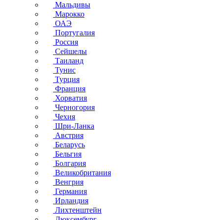
Мальдивы
Марокко
ОАЭ
Португалия
Россия
Сейшелы
Таиланд
Тунис
Турция
Франция
Хорватия
Черногория
Чехия
Шри-Ланка
Австрия
Беларусь
Бельгия
Болгария
Великобритания
Венгрия
Германия
Ирландия
Лихтенштейн
Люксембург