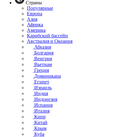
Страны
Популярные
Европа
Азия
Африка
Америка
Карибский бассейн
Австралия и Океания
Абхазия
Болгария
Венгрия
Вьетнам
Греция
Доминикана
Египет
Израиль
Индия
Индонезия
Испания
Италия
Кипр
Китай
Крым
Куба