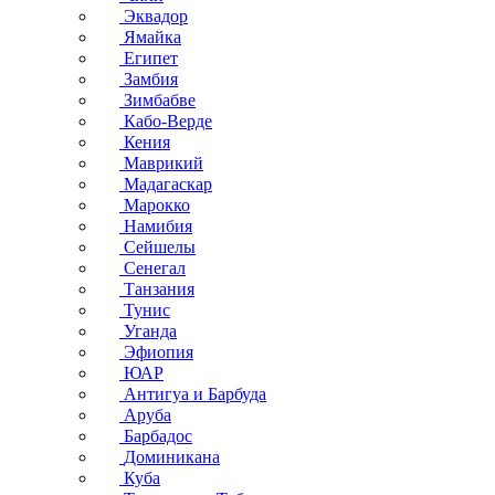
Эквадор
Ямайка
Египет
Замбия
Зимбабве
Кабо-Верде
Кения
Маврикий
Мадагаскар
Марокко
Намибия
Сейшелы
Сенегал
Танзания
Тунис
Уганда
Эфиопия
ЮАР
Антигуа и Барбуда
Аруба
Барбадос
Доминикана
Куба