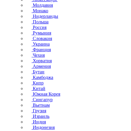
Молдавия
Монако
Нидерланды
Польша
Россия
Румыния
Словакия
Украина
Франция
Чехия
Хорватия
Армения
Бутан
Камбоджа
Кипр
Китай
Южная Корея
Сингапур
Вьетнам
Грузия
Израиль
Индия
Индонезия