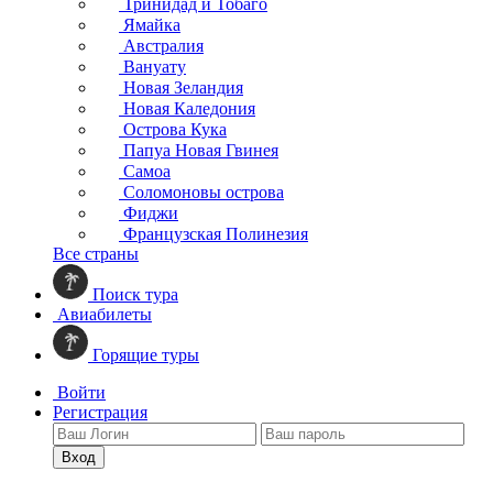
Тринидад и Тобаго
Ямайка
Австралия
Вануату
Новая Зеландия
Новая Каледония
Острова Кука
Папуа Новая Гвинея
Самоа
Соломоновы острова
Фиджи
Французская Полинезия
Все страны
Поиск тура
Авиабилеты
Горящие туры
Войти
Регистрация
Вход