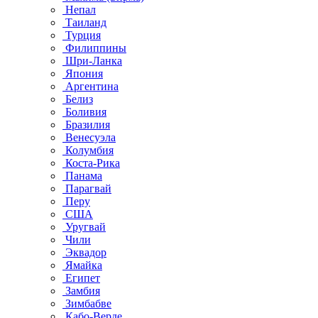
Непал
Таиланд
Турция
Филиппины
Шри-Ланка
Япония
Аргентина
Белиз
Боливия
Бразилия
Венесуэла
Колумбия
Коста-Рика
Панама
Парагвай
Перу
США
Уругвай
Чили
Эквадор
Ямайка
Египет
Замбия
Зимбабве
Кабо-Верде