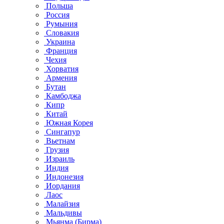
Польша
Россия
Румыния
Словакия
Украина
Франция
Чехия
Хорватия
Армения
Бутан
Камбоджа
Кипр
Китай
Южная Корея
Сингапур
Вьетнам
Грузия
Израиль
Индия
Индонезия
Иордания
Лаос
Малайзия
Мальдивы
Мьянма (Бирма)