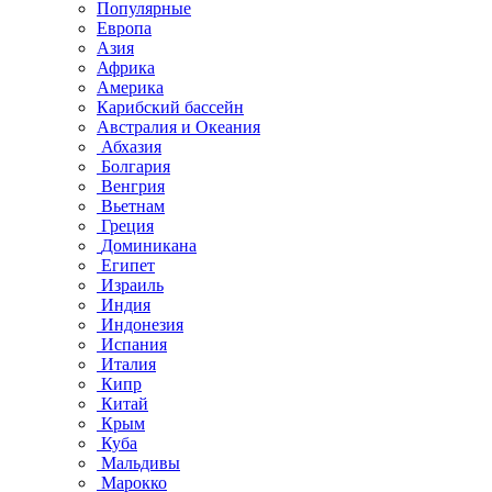
Популярные
Европа
Азия
Африка
Америка
Карибский бассейн
Австралия и Океания
Абхазия
Болгария
Венгрия
Вьетнам
Греция
Доминикана
Египет
Израиль
Индия
Индонезия
Испания
Италия
Кипр
Китай
Крым
Куба
Мальдивы
Марокко