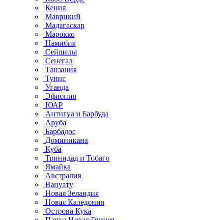
Кения
Маврикий
Мадагаскар
Марокко
Намибия
Сейшелы
Сенегал
Танзания
Тунис
Уганда
Эфиопия
ЮАР
Антигуа и Барбуда
Аруба
Барбадос
Доминикана
Куба
Тринидад и Тобаго
Ямайка
Австралия
Вануату
Новая Зеландия
Новая Каледония
Острова Кука
Папуа Новая Гвинея