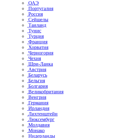
ОАЭ
Португалия
Россия
Сейшелы
Таиланд
Тунис
Турция
Франция
Хорватия
Черногория
Чехия
Шри-Ланка
Австрия
Беларусь
Бельгия
Болгария
Великобритания
Венгрия
Германия
Ирландия
Лихтенштейн
Люксембург
Молдавия
Монако
Нидерланды