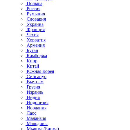
Польша
Россия
Румыния
Словакия
Украина
Франция
Чехия
Хорватия
Армения
Бутан
Камбоджа
Кипр
Китай
Южная Корея
Сингапур
Вьетнам
Грузия
Израиль
Индия
Индонезия
Иордания
Лаос
Малайзия
Мальдивы
Мьянма (Бирма)