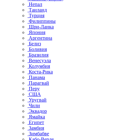
Непал
Таиланд
Турция
Филиппины
Шри-Ланка
Япония
Аргентина
Белиз
Боливия
Бразилия
Венесуэла
Колумбия
Коста-Рика
Панама
Парагвай
Перу
США
Уругвай
Чили
Эквадор
Ямайка
Египет
Замбия
Зимбабве
Кабо-Верде