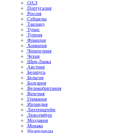
ОАЭ
Португалия
Россия
Сейшелы
Таиланд
Тунис
Турция
Франция
Хорватия
Черногория
Чехия
Шри-Ланка
Австрия
Беларусь
Бельгия
Болгария
Великобритания
Венгрия
Германия
Ирландия
Лихтенштейн
Люксембург
Молдавия
Монако
Нидерланды