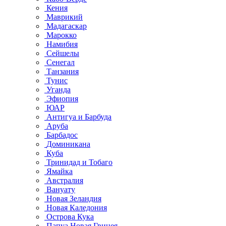
Кения
Маврикий
Мадагаскар
Марокко
Намибия
Сейшелы
Сенегал
Танзания
Тунис
Уганда
Эфиопия
ЮАР
Антигуа и Барбуда
Аруба
Барбадос
Доминикана
Куба
Тринидад и Тобаго
Ямайка
Австралия
Вануату
Новая Зеландия
Новая Каледония
Острова Кука
Папуа Новая Гвинея