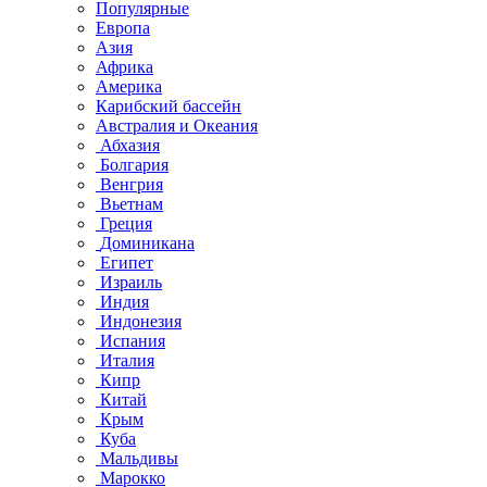
Популярные
Европа
Азия
Африка
Америка
Карибский бассейн
Австралия и Океания
Абхазия
Болгария
Венгрия
Вьетнам
Греция
Доминикана
Египет
Израиль
Индия
Индонезия
Испания
Италия
Кипр
Китай
Крым
Куба
Мальдивы
Марокко