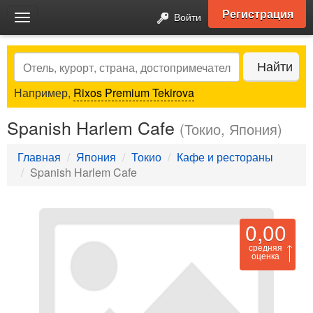
Регистрация
Войти
Toggle
navigation
Search
Найти
Например,
Rixos Premium Tekirova
Spanish Harlem Cafe
(Токио, Япония)
Главная
Япония
Токио
Кафе и рестораны
Spanish Harlem Cafe
0,00
средняя
оценка