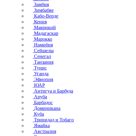
Замбия
Зимбабве
Кабо-Верде
Кения
Маврикий
Мадагаскар
Марокко
Намибия
Сейшелы
Сенегал
Танзания
Тунис
Уганда
Эфиопия
ЮАР
Антигуа и Барбуда
Аруба
Барбадос
Доминикана
Куба
Тринидад и Тобаго
Ямайка
Австралия