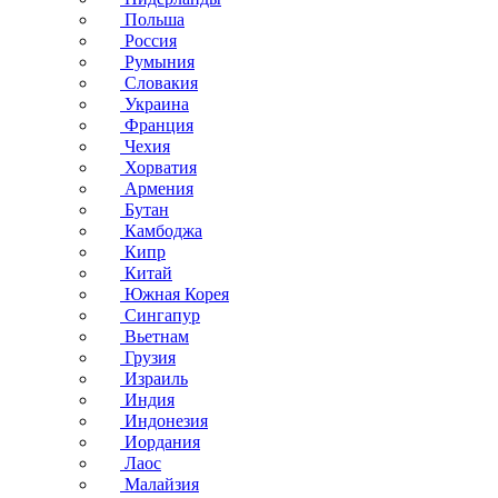
Польша
Россия
Румыния
Словакия
Украина
Франция
Чехия
Хорватия
Армения
Бутан
Камбоджа
Кипр
Китай
Южная Корея
Сингапур
Вьетнам
Грузия
Израиль
Индия
Индонезия
Иордания
Лаос
Малайзия