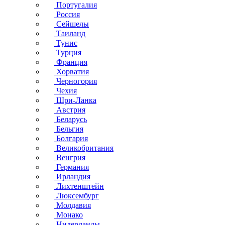
Португалия
Россия
Сейшелы
Таиланд
Тунис
Турция
Франция
Хорватия
Черногория
Чехия
Шри-Ланка
Австрия
Беларусь
Бельгия
Болгария
Великобритания
Венгрия
Германия
Ирландия
Лихтенштейн
Люксембург
Молдавия
Монако
Нидерланды