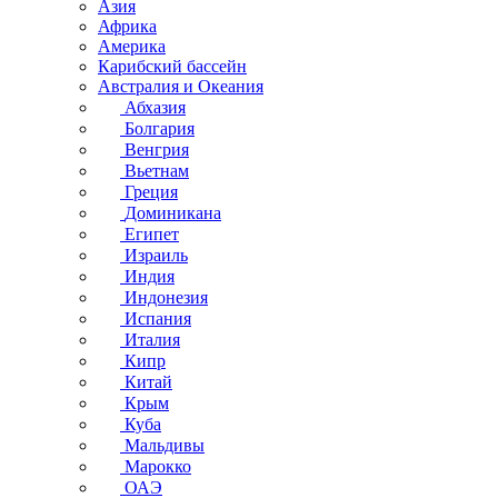
Азия
Африка
Америка
Карибский бассейн
Австралия и Океания
Абхазия
Болгария
Венгрия
Вьетнам
Греция
Доминикана
Египет
Израиль
Индия
Индонезия
Испания
Италия
Кипр
Китай
Крым
Куба
Мальдивы
Марокко
ОАЭ