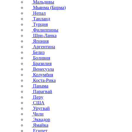
Мальдивы
Мьянма (Бирма)
Непал
Таиланд
Турция
Филиппины
Шри-Ланка
Япония
Аргентина
Белиз
Боливия
Бразилия
Венесуэла
Колумбия
Коста-Рика
Панама
Парагвай
Перу
США
Уругвай
Чили
Эквадор
Ямайка
Египет