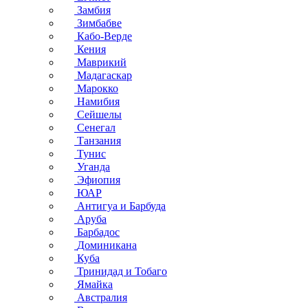
Замбия
Зимбабве
Кабо-Верде
Кения
Маврикий
Мадагаскар
Марокко
Намибия
Сейшелы
Сенегал
Танзания
Тунис
Уганда
Эфиопия
ЮАР
Антигуа и Барбуда
Аруба
Барбадос
Доминикана
Куба
Тринидад и Тобаго
Ямайка
Австралия