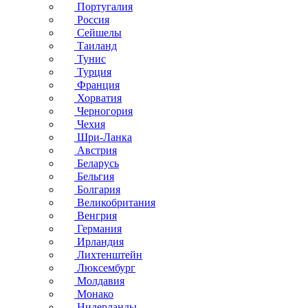
Португалия
Россия
Сейшелы
Таиланд
Тунис
Турция
Франция
Хорватия
Черногория
Чехия
Шри-Ланка
Австрия
Беларусь
Бельгия
Болгария
Великобритания
Венгрия
Германия
Ирландия
Лихтенштейн
Люксембург
Молдавия
Монако
Нидерланды