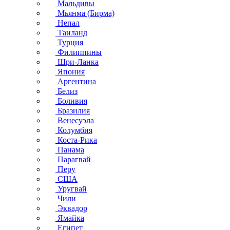
Мальдивы
Мьянма (Бирма)
Непал
Таиланд
Турция
Филиппины
Шри-Ланка
Япония
Аргентина
Белиз
Боливия
Бразилия
Венесуэла
Колумбия
Коста-Рика
Панама
Парагвай
Перу
США
Уругвай
Чили
Эквадор
Ямайка
Египет