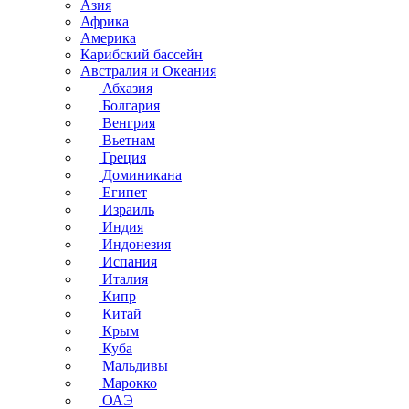
Азия
Африка
Америка
Карибский бассейн
Австралия и Океания
Абхазия
Болгария
Венгрия
Вьетнам
Греция
Доминикана
Египет
Израиль
Индия
Индонезия
Испания
Италия
Кипр
Китай
Крым
Куба
Мальдивы
Марокко
ОАЭ