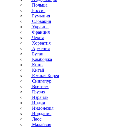
Польша
Россия
Румыния
Словакия
Украина
Франция
Чехия
Хорватия
Армения
Бутан
Камбоджа
Кипр
Китай
Южная Корея
Сингапур
Вьетнам
Грузия
Израиль
Индия
Индонезия
Иордания
Лаос
Малайзия