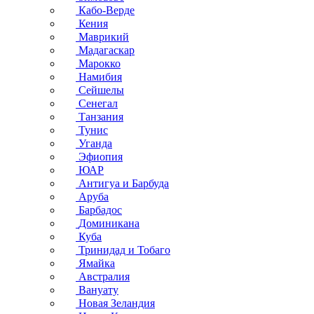
Кабо-Верде
Кения
Маврикий
Мадагаскар
Марокко
Намибия
Сейшелы
Сенегал
Танзания
Тунис
Уганда
Эфиопия
ЮАР
Антигуа и Барбуда
Аруба
Барбадос
Доминикана
Куба
Тринидад и Тобаго
Ямайка
Австралия
Вануату
Новая Зеландия