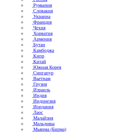
Румыния
Словакия
Украина
Франция
Чехия
Хорватия
Армения
Бутан
Камбоджа
Кипр
Китай
Южная Корея
Сингапур
Вьетнам
Грузия
Израиль
Индия
Индонезия
Иордания
Лаос
Малайзия
Мальдивы
Мьянма (Бирма)