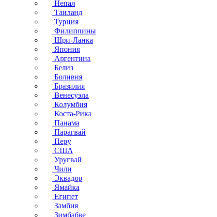
Непал
Таиланд
Турция
Филиппины
Шри-Ланка
Япония
Аргентина
Белиз
Боливия
Бразилия
Венесуэла
Колумбия
Коста-Рика
Панама
Парагвай
Перу
США
Уругвай
Чили
Эквадор
Ямайка
Египет
Замбия
Зимбабве