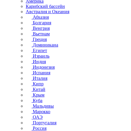
Америка
Карибский бассейн
Австралия и Океания
Абхазия
Болгария
Венгрия
Вьетнам
Греция
Доминикана
Египет
Израиль
Индия
Индонезия
Испания
Италия
Кипр
Китай
Крым
Куба
Мальдивы
Марокко
ОАЭ
Португалия
Россия