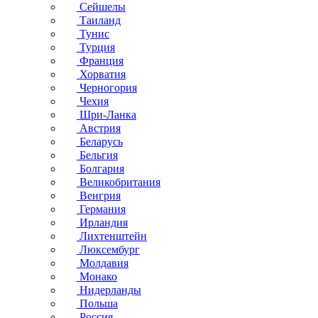
Сейшелы
Таиланд
Тунис
Турция
Франция
Хорватия
Черногория
Чехия
Шри-Ланка
Австрия
Беларусь
Бельгия
Болгария
Великобритания
Венгрия
Германия
Ирландия
Лихтенштейн
Люксембург
Молдавия
Монако
Нидерланды
Польша
Россия