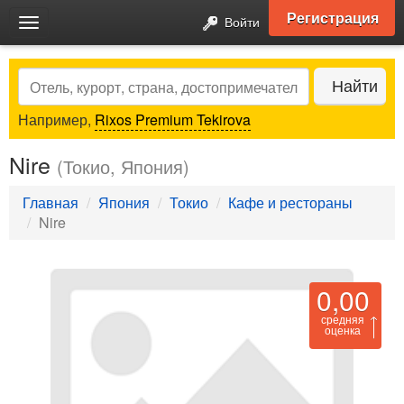
Регистрация
Войти
Toggle
navigation
Search
Найти
Например,
Rixos Premium Tekirova
Nire
(Токио, Япония)
Главная
Япония
Токио
Кафе и рестораны
Nire
0,00
средняя
оценка