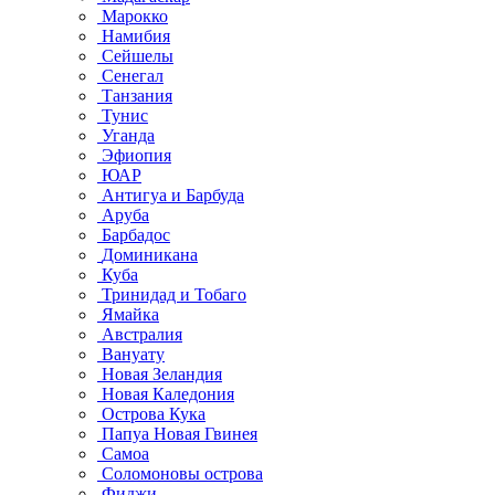
Марокко
Намибия
Сейшелы
Сенегал
Танзания
Тунис
Уганда
Эфиопия
ЮАР
Антигуа и Барбуда
Аруба
Барбадос
Доминикана
Куба
Тринидад и Тобаго
Ямайка
Австралия
Вануату
Новая Зеландия
Новая Каледония
Острова Кука
Папуа Новая Гвинея
Самоа
Соломоновы острова
Фиджи