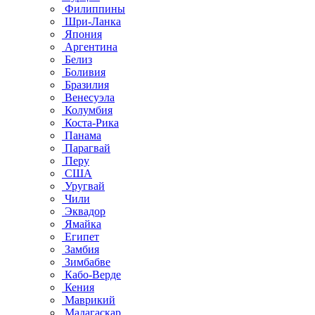
Филиппины
Шри-Ланка
Япония
Аргентина
Белиз
Боливия
Бразилия
Венесуэла
Колумбия
Коста-Рика
Панама
Парагвай
Перу
США
Уругвай
Чили
Эквадор
Ямайка
Египет
Замбия
Зимбабве
Кабо-Верде
Кения
Маврикий
Мадагаскар