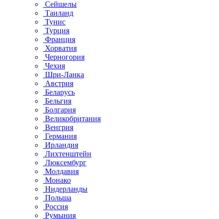
Сейшелы
Таиланд
Тунис
Турция
Франция
Хорватия
Черногория
Чехия
Шри-Ланка
Австрия
Беларусь
Бельгия
Болгария
Великобритания
Венгрия
Германия
Ирландия
Лихтенштейн
Люксембург
Молдавия
Монако
Нидерланды
Польша
Россия
Румыния