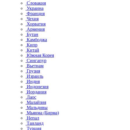
Словакия
Украина
Франция
Чехия
Хорватия
Армения
Бутан
Камбоджа
Кипр
Китай
Южная Корея
Сингапур
Вьетнам
Грузия
Израиль
Индия
Индонезия
Иордания
Лаос
Малайзия
Мальдивы
Мьянма (Бирма)
Непал
Таиланд
Турция