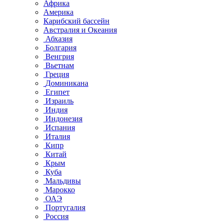
Африка
Америка
Карибский бассейн
Австралия и Океания
Абхазия
Болгария
Венгрия
Вьетнам
Греция
Доминикана
Египет
Израиль
Индия
Индонезия
Испания
Италия
Кипр
Китай
Крым
Куба
Мальдивы
Марокко
ОАЭ
Португалия
Россия