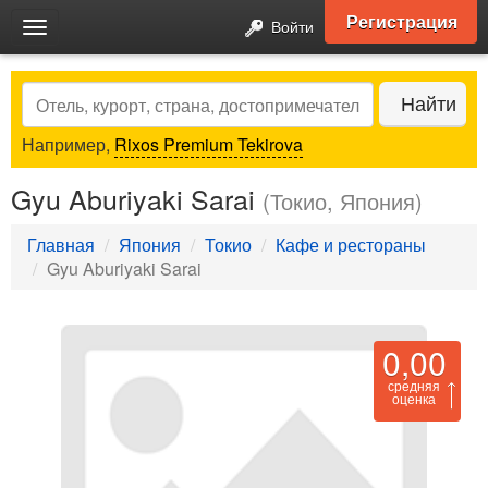
Регистрация
Войти
Toggle
navigation
Search
Найти
Например,
Rixos Premium Tekirova
Gyu Aburiyaki Sarai
(Токио, Япония)
Главная
Япония
Токио
Кафе и рестораны
Gyu Aburiyaki Sarai
0,00
средняя
оценка