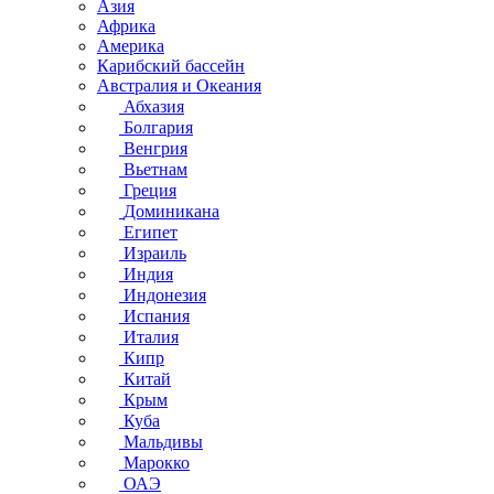
Азия
Африка
Америка
Карибский бассейн
Австралия и Океания
Абхазия
Болгария
Венгрия
Вьетнам
Греция
Доминикана
Египет
Израиль
Индия
Индонезия
Испания
Италия
Кипр
Китай
Крым
Куба
Мальдивы
Марокко
ОАЭ