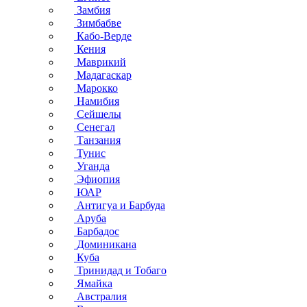
Замбия
Зимбабве
Кабо-Верде
Кения
Маврикий
Мадагаскар
Марокко
Намибия
Сейшелы
Сенегал
Танзания
Тунис
Уганда
Эфиопия
ЮАР
Антигуа и Барбуда
Аруба
Барбадос
Доминикана
Куба
Тринидад и Тобаго
Ямайка
Австралия