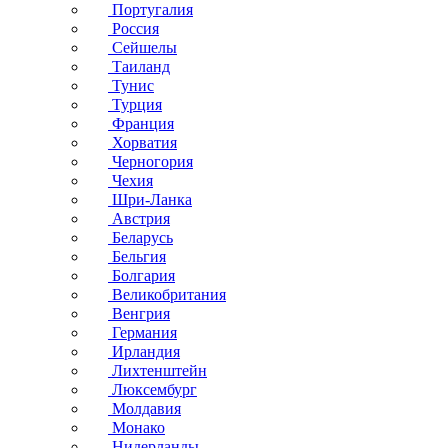
Португалия
Россия
Сейшелы
Таиланд
Тунис
Турция
Франция
Хорватия
Черногория
Чехия
Шри-Ланка
Австрия
Беларусь
Бельгия
Болгария
Великобритания
Венгрия
Германия
Ирландия
Лихтенштейн
Люксембург
Молдавия
Монако
Нидерланды