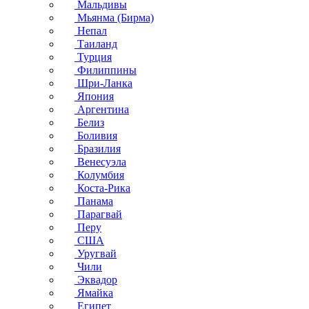
Мальдивы
Мьянма (Бирма)
Непал
Таиланд
Турция
Филиппины
Шри-Ланка
Япония
Аргентина
Белиз
Боливия
Бразилия
Венесуэла
Колумбия
Коста-Рика
Панама
Парагвай
Перу
США
Уругвай
Чили
Эквадор
Ямайка
Египет