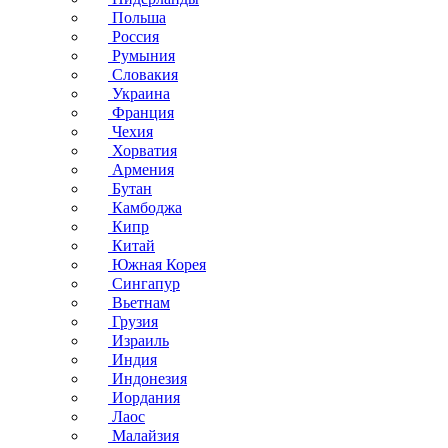
Польша
Россия
Румыния
Словакия
Украина
Франция
Чехия
Хорватия
Армения
Бутан
Камбоджа
Кипр
Китай
Южная Корея
Сингапур
Вьетнам
Грузия
Израиль
Индия
Индонезия
Иордания
Лаос
Малайзия