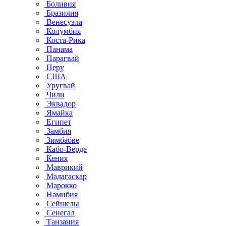
Боливия
Бразилия
Венесуэла
Колумбия
Коста-Рика
Панама
Парагвай
Перу
США
Уругвай
Чили
Эквадор
Ямайка
Египет
Замбия
Зимбабве
Кабо-Верде
Кения
Маврикий
Мадагаскар
Марокко
Намибия
Сейшелы
Сенегал
Танзания