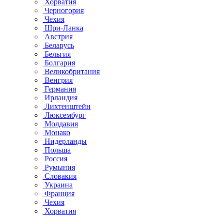
Хорватия
Черногория
Чехия
Шри-Ланка
Австрия
Беларусь
Бельгия
Болгария
Великобритания
Венгрия
Германия
Ирландия
Лихтенштейн
Люксембург
Молдавия
Монако
Нидерланды
Польша
Россия
Румыния
Словакия
Украина
Франция
Чехия
Хорватия