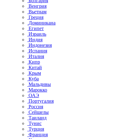
Болгария
Венгрия
Вьетнам
Греция
Доминикана
Египет
Израиль
Индия
Индонезия
Испания
Италия
Кипр
Китай
Крым
Куба
Мальдивы
Марокко
ОАЭ
Португалия
Россия
Сейшелы
Таиланд
Тунис
Турция
Франция