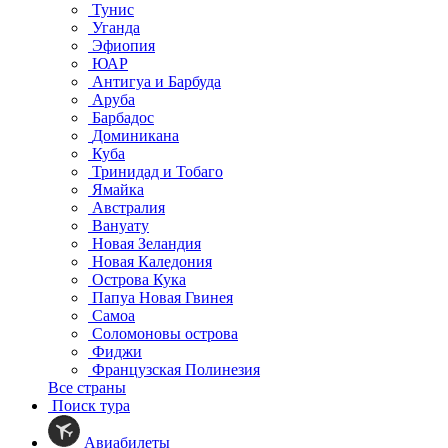
Тунис
Уганда
Эфиопия
ЮАР
Антигуа и Барбуда
Аруба
Барбадос
Доминикана
Куба
Тринидад и Тобаго
Ямайка
Австралия
Вануату
Новая Зеландия
Новая Каледония
Острова Кука
Папуа Новая Гвинея
Самоа
Соломоновы острова
Фиджи
Французская Полинезия
Все страны
Поиск тура
Авиабилеты