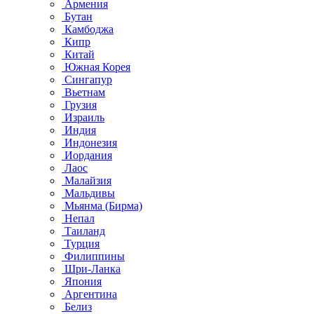
Армения
Бутан
Камбоджа
Кипр
Китай
Южная Корея
Сингапур
Вьетнам
Грузия
Израиль
Индия
Индонезия
Иордания
Лаос
Малайзия
Мальдивы
Мьянма (Бирма)
Непал
Таиланд
Турция
Филиппины
Шри-Ланка
Япония
Аргентина
Белиз