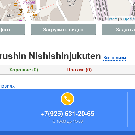
Leaflet
| ©
OpenSt
 фото
Загрузить видео
Задать
ushin Nishishinjukuten
Все отзывы
Хорошие
(0)
Плохие
(0)
ловиях
+7(925) 631-20-65
С 10-00 до 19-00