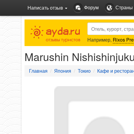
Форум
Страны
Написать отзыв
Search
Например,
Rixos Pre
Marushin Nishishinjuk
Главная
Япония
Токио
Кафе и рестора