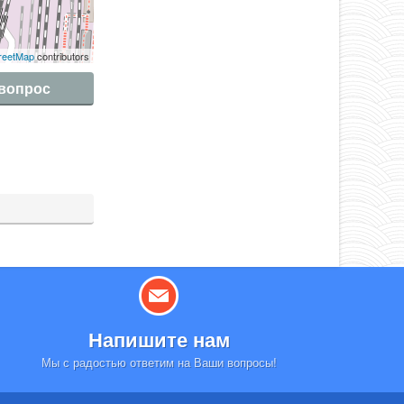
reetMap
contributors
 вопрос
Напишите нам
Мы с радостью ответим на Ваши вопросы!