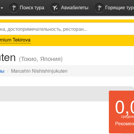
Поиск тура
Авиабилеты
Горящие ту
mium Tekirova
uten
(Токио, Япония)
ны
Marushin Nishishinjukuten
0,
средня
Рекомен