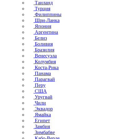
Таиланд
Турция
Филиппины
Шри-Ланка
Япония
Аргентина
Белиз
Боливия
Бразилия
Венесуэла
Колумбия
Коста-Рика
Панама
Парагвай
Перу
США
Уругвай
Чили
Эквадор
Ямайка
Египет
Замбия
Зимбабве
Кабо-Верде