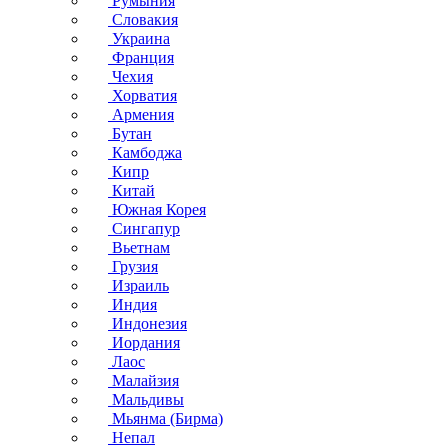
Румыния
Словакия
Украина
Франция
Чехия
Хорватия
Армения
Бутан
Камбоджа
Кипр
Китай
Южная Корея
Сингапур
Вьетнам
Грузия
Израиль
Индия
Индонезия
Иордания
Лаос
Малайзия
Мальдивы
Мьянма (Бирма)
Непал