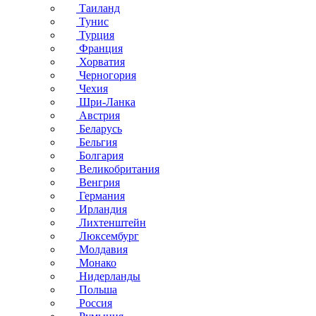
Таиланд
Тунис
Турция
Франция
Хорватия
Черногория
Чехия
Шри-Ланка
Австрия
Беларусь
Бельгия
Болгария
Великобритания
Венгрия
Германия
Ирландия
Лихтенштейн
Люксембург
Молдавия
Монако
Нидерланды
Польша
Россия