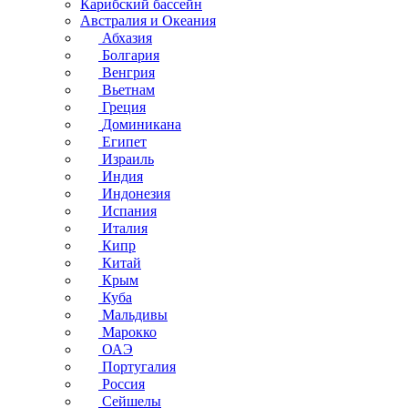
Карибский бассейн
Австралия и Океания
Абхазия
Болгария
Венгрия
Вьетнам
Греция
Доминикана
Египет
Израиль
Индия
Индонезия
Испания
Италия
Кипр
Китай
Крым
Куба
Мальдивы
Марокко
ОАЭ
Португалия
Россия
Сейшелы