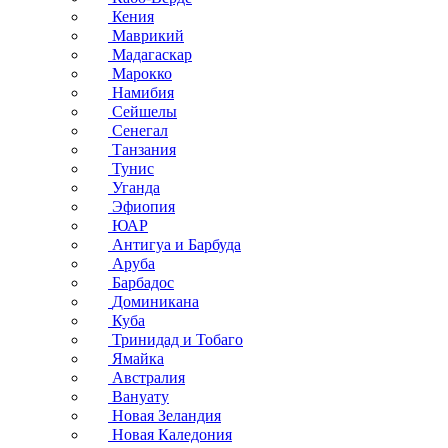
Кения
Маврикий
Мадагаскар
Марокко
Намибия
Сейшелы
Сенегал
Танзания
Тунис
Уганда
Эфиопия
ЮАР
Антигуа и Барбуда
Аруба
Барбадос
Доминикана
Куба
Тринидад и Тобаго
Ямайка
Австралия
Вануату
Новая Зеландия
Новая Каледония