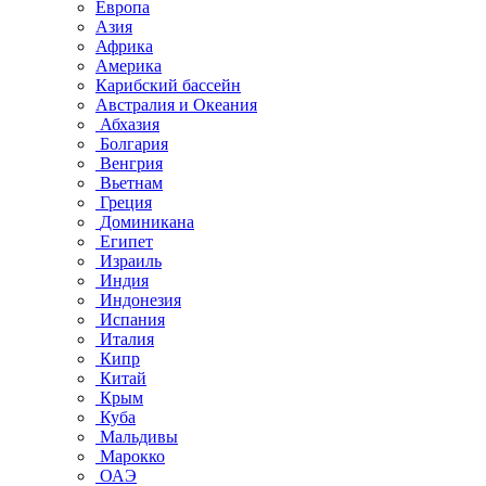
Европа
Азия
Африка
Америка
Карибский бассейн
Австралия и Океания
Абхазия
Болгария
Венгрия
Вьетнам
Греция
Доминикана
Египет
Израиль
Индия
Индонезия
Испания
Италия
Кипр
Китай
Крым
Куба
Мальдивы
Марокко
ОАЭ