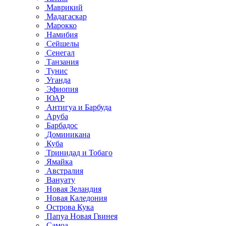
Маврикий
Мадагаскар
Марокко
Намибия
Сейшелы
Сенегал
Танзания
Тунис
Уганда
Эфиопия
ЮАР
Антигуа и Барбуда
Аруба
Барбадос
Доминикана
Куба
Тринидад и Тобаго
Ямайка
Австралия
Вануату
Новая Зеландия
Новая Каледония
Острова Кука
Папуа Новая Гвинея
Самоа