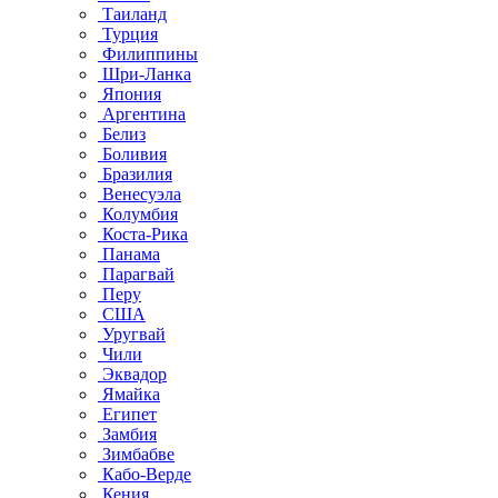
Таиланд
Турция
Филиппины
Шри-Ланка
Япония
Аргентина
Белиз
Боливия
Бразилия
Венесуэла
Колумбия
Коста-Рика
Панама
Парагвай
Перу
США
Уругвай
Чили
Эквадор
Ямайка
Египет
Замбия
Зимбабве
Кабо-Верде
Кения