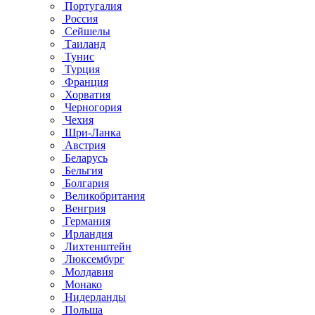
Португалия
Россия
Сейшелы
Таиланд
Тунис
Турция
Франция
Хорватия
Черногория
Чехия
Шри-Ланка
Австрия
Беларусь
Бельгия
Болгария
Великобритания
Венгрия
Германия
Ирландия
Лихтенштейн
Люксембург
Молдавия
Монако
Нидерланды
Польша