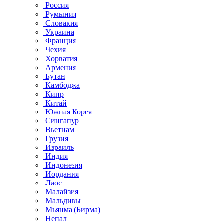
Россия
Румыния
Словакия
Украина
Франция
Чехия
Хорватия
Армения
Бутан
Камбоджа
Кипр
Китай
Южная Корея
Сингапур
Вьетнам
Грузия
Израиль
Индия
Индонезия
Иордания
Лаос
Малайзия
Мальдивы
Мьянма (Бирма)
Непал