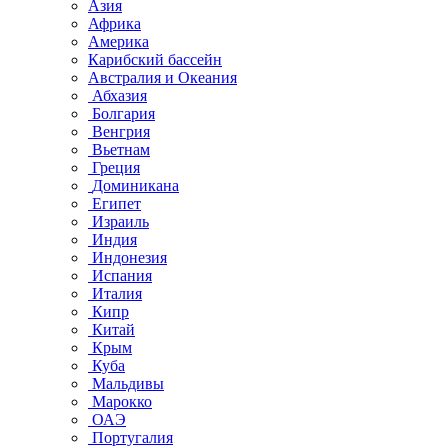
Азия
Африка
Америка
Карибский бассейн
Австралия и Океания
Абхазия
Болгария
Венгрия
Вьетнам
Греция
Доминикана
Египет
Израиль
Индия
Индонезия
Испания
Италия
Кипр
Китай
Крым
Куба
Мальдивы
Марокко
ОАЭ
Португалия