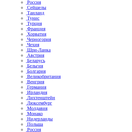
Россия
Сейшелы
Таиланд
Тунис
Турция
Франция
Хорватия
Черногория
Чехия
Шри-Ланка
Австрия
Беларусь
Бельгия
Болгария
Великобритания
Венгрия
Германия
Ирландия
Лихтенштейн
Люксембург
Молдавия
Монако
Нидерланды
Польша
Россия