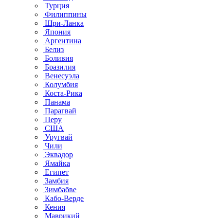
Турция
Филиппины
Шри-Ланка
Япония
Аргентина
Белиз
Боливия
Бразилия
Венесуэла
Колумбия
Коста-Рика
Панама
Парагвай
Перу
США
Уругвай
Чили
Эквадор
Ямайка
Египет
Замбия
Зимбабве
Кабо-Верде
Кения
Маврикий