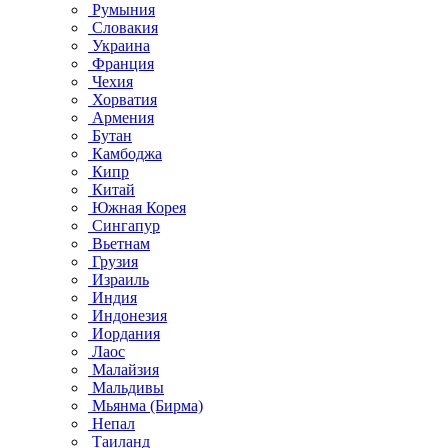
Румыния
Словакия
Украина
Франция
Чехия
Хорватия
Армения
Бутан
Камбоджа
Кипр
Китай
Южная Корея
Сингапур
Вьетнам
Грузия
Израиль
Индия
Индонезия
Иордания
Лаос
Малайзия
Мальдивы
Мьянма (Бирма)
Непал
Таиланд