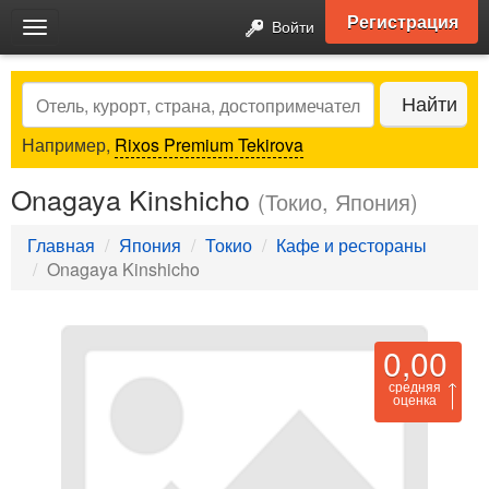
Регистрация
Войти
Toggle
navigation
Search
Найти
Например,
Rixos Premium Tekirova
Onagaya Kinshicho
(Токио, Япония)
Главная
Япония
Токио
Кафе и рестораны
Onagaya Kinshicho
0,00
средняя
оценка