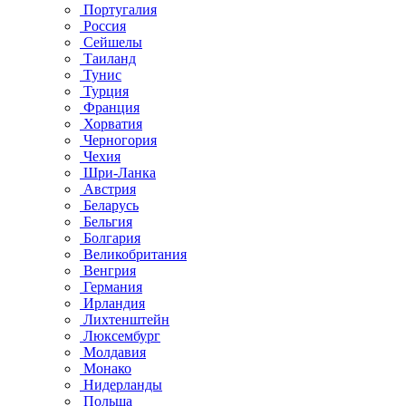
Португалия
Россия
Сейшелы
Таиланд
Тунис
Турция
Франция
Хорватия
Черногория
Чехия
Шри-Ланка
Австрия
Беларусь
Бельгия
Болгария
Великобритания
Венгрия
Германия
Ирландия
Лихтенштейн
Люксембург
Молдавия
Монако
Нидерланды
Польша