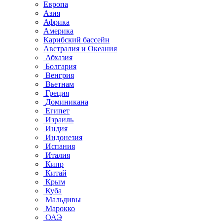
Европа
Азия
Африка
Америка
Карибский бассейн
Австралия и Океания
Абхазия
Болгария
Венгрия
Вьетнам
Греция
Доминикана
Египет
Израиль
Индия
Индонезия
Испания
Италия
Кипр
Китай
Крым
Куба
Мальдивы
Марокко
ОАЭ