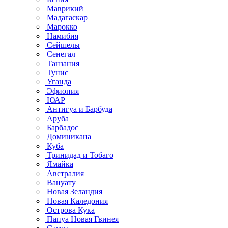
Маврикий
Мадагаскар
Марокко
Намибия
Сейшелы
Сенегал
Танзания
Тунис
Уганда
Эфиопия
ЮАР
Антигуа и Барбуда
Аруба
Барбадос
Доминикана
Куба
Тринидад и Тобаго
Ямайка
Австралия
Вануату
Новая Зеландия
Новая Каледония
Острова Кука
Папуа Новая Гвинея