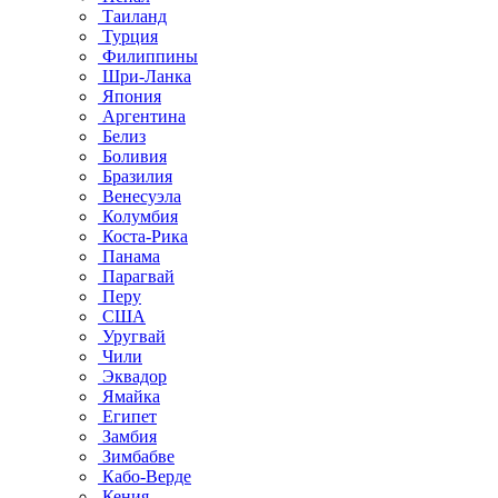
Таиланд
Турция
Филиппины
Шри-Ланка
Япония
Аргентина
Белиз
Боливия
Бразилия
Венесуэла
Колумбия
Коста-Рика
Панама
Парагвай
Перу
США
Уругвай
Чили
Эквадор
Ямайка
Египет
Замбия
Зимбабве
Кабо-Верде
Кения