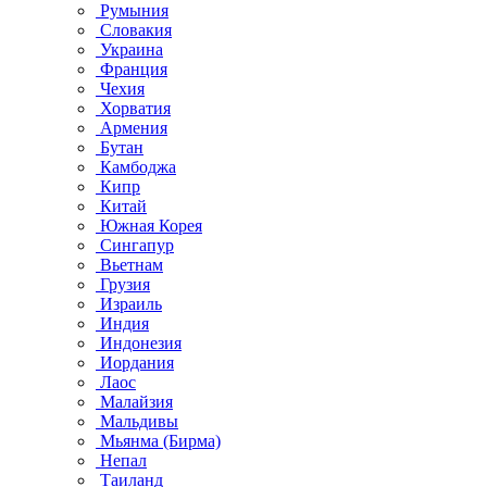
Румыния
Словакия
Украина
Франция
Чехия
Хорватия
Армения
Бутан
Камбоджа
Кипр
Китай
Южная Корея
Сингапур
Вьетнам
Грузия
Израиль
Индия
Индонезия
Иордания
Лаос
Малайзия
Мальдивы
Мьянма (Бирма)
Непал
Таиланд