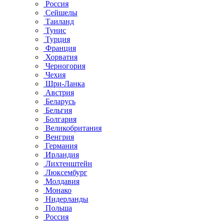
Россия
Сейшелы
Таиланд
Тунис
Турция
Франция
Хорватия
Черногория
Чехия
Шри-Ланка
Австрия
Беларусь
Бельгия
Болгария
Великобритания
Венгрия
Германия
Ирландия
Лихтенштейн
Люксембург
Молдавия
Монако
Нидерланды
Польша
Россия