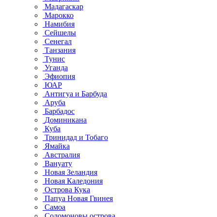
Мадагаскар
Марокко
Намибия
Сейшелы
Сенегал
Танзания
Тунис
Уганда
Эфиопия
ЮАР
Антигуа и Барбуда
Аруба
Барбадос
Доминикана
Куба
Тринидад и Тобаго
Ямайка
Австралия
Вануату
Новая Зеландия
Новая Каледония
Острова Кука
Папуа Новая Гвинея
Самоа
Соломоновы острова