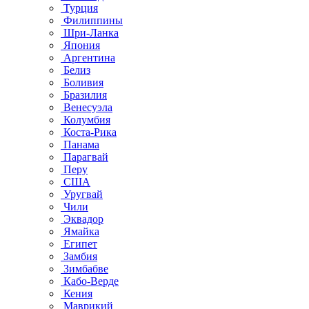
Турция
Филиппины
Шри-Ланка
Япония
Аргентина
Белиз
Боливия
Бразилия
Венесуэла
Колумбия
Коста-Рика
Панама
Парагвай
Перу
США
Уругвай
Чили
Эквадор
Ямайка
Египет
Замбия
Зимбабве
Кабо-Верде
Кения
Маврикий