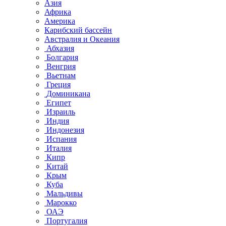
Азия
Африка
Америка
Карибский бассейн
Австралия и Океания
Абхазия
Болгария
Венгрия
Вьетнам
Греция
Доминикана
Египет
Израиль
Индия
Индонезия
Испания
Италия
Кипр
Китай
Крым
Куба
Мальдивы
Марокко
ОАЭ
Португалия