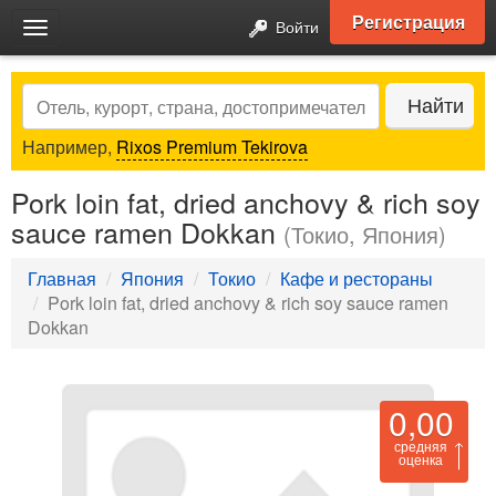
Регистрация
Войти
Toggle
navigation
Search
Найти
Например,
Rixos Premium Tekirova
Pork loin fat, dried anchovy & rich soy
sauce ramen Dokkan
(Токио, Япония)
Главная
Япония
Токио
Кафе и рестораны
Pork loin fat, dried anchovy & rich soy sauce ramen
Dokkan
0,00
средняя
оценка