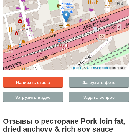
Leaflet
| ©
OpenStreetMap
contributors
Написать отзыв
Загрузить фото
Загрузить видео
Задать вопрос
Отзывы о ресторане Pork loin fat,
dried anchovy & rich soy sauce