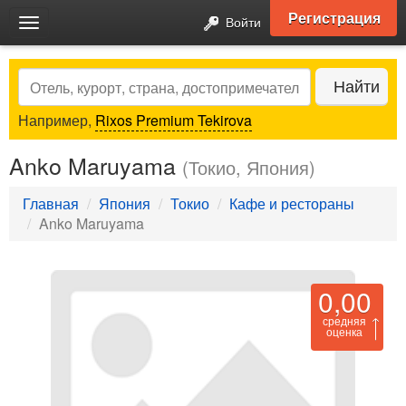
Регистрация
Войти
Toggle
navigation
Search
Найти
Например,
Rixos Premium Tekirova
Anko Maruyama
(Токио, Япония)
Главная
Япония
Токио
Кафе и рестораны
Anko Maruyama
0,00
средняя
оценка