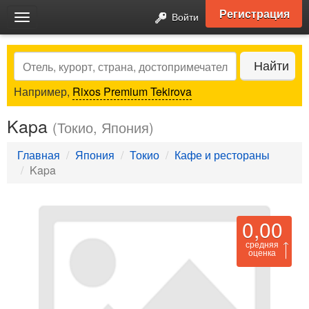
Регистрация
Войти
Toggle
navigation
Search
Найти
Например,
Rixos Premium Tekirova
Kapa
(Токио, Япония)
Главная
Япония
Токио
Кафе и рестораны
Kapa
0,00
средняя
оценка