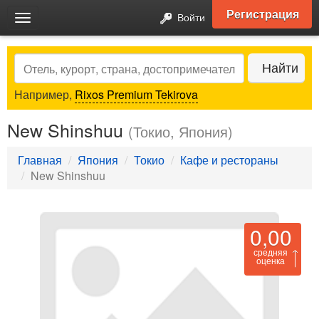
Регистрация
Войти
Toggle
navigation
Search
Найти
Например,
Rixos Premium Tekirova
New Shinshuu
(Токио, Япония)
Главная
Япония
Токио
Кафе и рестораны
New Shinshuu
0,00
средняя
оценка