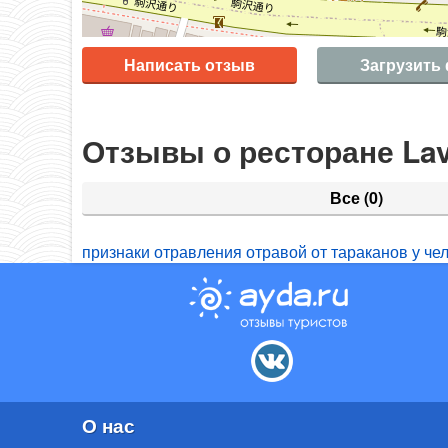
Написать отзыв
Загрузить
Отзывы о ресторане La
Все
(0)
признаки отравления отравой от тараканов у че
О нас