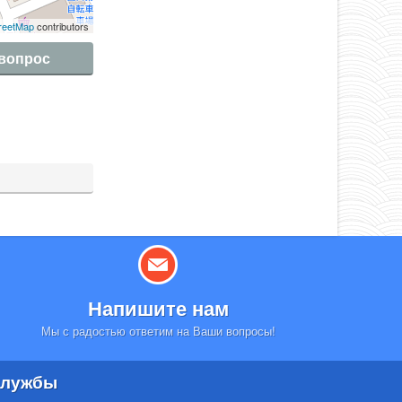
reetMap
contributors
 вопрос
Напишите нам
Мы с радостью ответим на Ваши вопросы!
лужбы