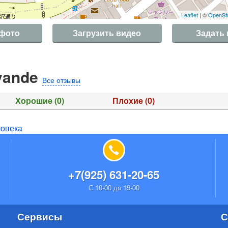
Leaflet
| ©
OpenSt
 фото
Загрузить видео
Задать
vande
Все отзывы
Хорошие
(0)
Плохие
(0)
ловека
+7(925) 631-20-65
С 10-00 до 19-00
Сервисы
С