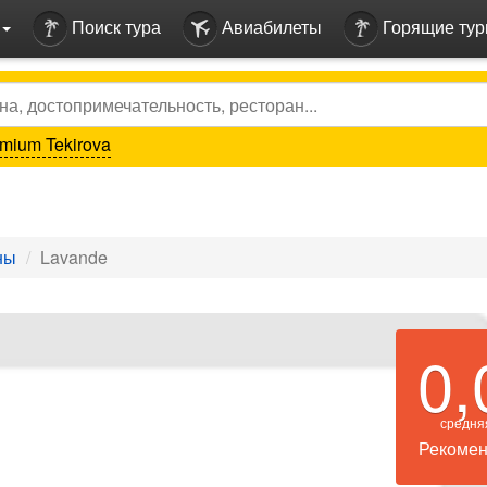
Поиск тура
Авиабилеты
Горящие ту
mium Tekirova
ны
Lavande
0,
средня
Рекомен