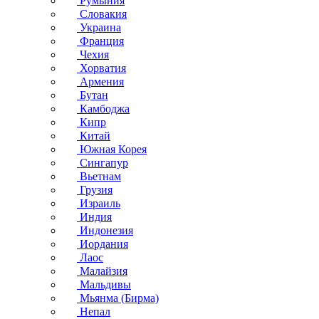
Румыния
Словакия
Украина
Франция
Чехия
Хорватия
Армения
Бутан
Камбоджа
Кипр
Китай
Южная Корея
Сингапур
Вьетнам
Грузия
Израиль
Индия
Индонезия
Иордания
Лаос
Малайзия
Мальдивы
Мьянма (Бирма)
Непал