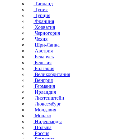
Таиланд
Тунис
Турция
Франция
Хорватия
Черногория
Чехия
Шри-Ланка
Австрия
Беларусь
Бельгия
Болгария
Великобритания
Венгрия
Германия
Ирландия
Лихтенштейн
Люксембург
Молдавия
Монако
Нидерланды
Польша
Россия