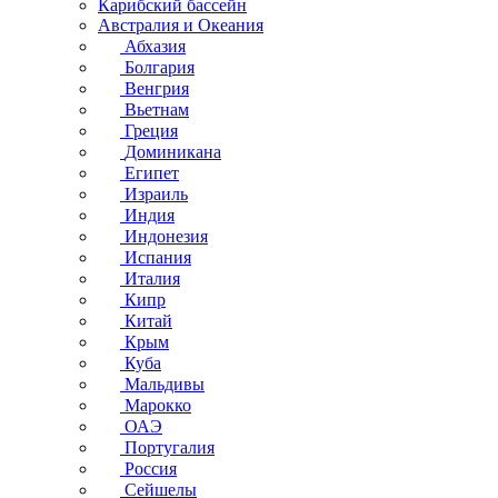
Карибский бассейн
Австралия и Океания
Абхазия
Болгария
Венгрия
Вьетнам
Греция
Доминикана
Египет
Израиль
Индия
Индонезия
Испания
Италия
Кипр
Китай
Крым
Куба
Мальдивы
Марокко
ОАЭ
Португалия
Россия
Сейшелы