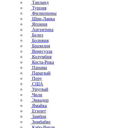
Таиланд
Турция
Филиппины
Шри-Ланка
Япония
Аргентина
Белиз
Боливия
Бразилия
Венесуэла
Колумбия
Коста-Рика
Панама
Парагвай
Перу
США
Уругвай
Чили
Эквадор
Ямайка
Египет
Замбия
Зимбабве
Кабо-Верде