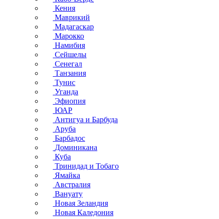
Кения
Маврикий
Мадагаскар
Марокко
Намибия
Сейшелы
Сенегал
Танзания
Тунис
Уганда
Эфиопия
ЮАР
Антигуа и Барбуда
Аруба
Барбадос
Доминикана
Куба
Тринидад и Тобаго
Ямайка
Австралия
Вануату
Новая Зеландия
Новая Каледония