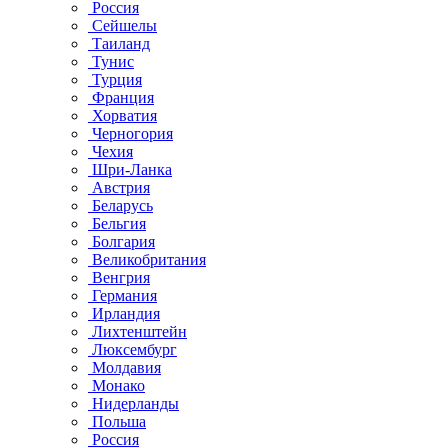
Россия
Сейшелы
Таиланд
Тунис
Турция
Франция
Хорватия
Черногория
Чехия
Шри-Ланка
Австрия
Беларусь
Бельгия
Болгария
Великобритания
Венгрия
Германия
Ирландия
Лихтенштейн
Люксембург
Молдавия
Монако
Нидерланды
Польша
Россия