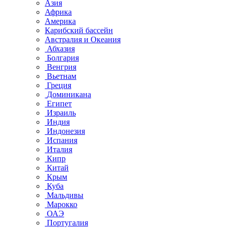
Азия
Африка
Америка
Карибский бассейн
Австралия и Океания
Абхазия
Болгария
Венгрия
Вьетнам
Греция
Доминикана
Египет
Израиль
Индия
Индонезия
Испания
Италия
Кипр
Китай
Крым
Куба
Мальдивы
Марокко
ОАЭ
Португалия