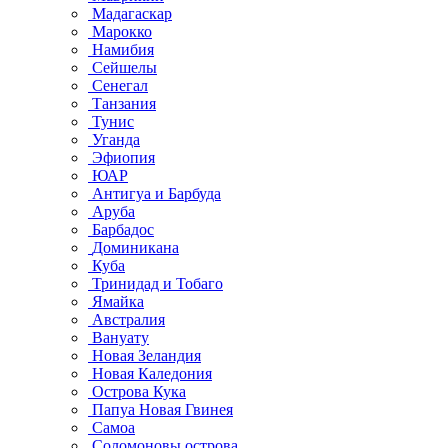
Мадагаскар
Марокко
Намибия
Сейшелы
Сенегал
Танзания
Тунис
Уганда
Эфиопия
ЮАР
Антигуа и Барбуда
Аруба
Барбадос
Доминикана
Куба
Тринидад и Тобаго
Ямайка
Австралия
Вануату
Новая Зеландия
Новая Каледония
Острова Кука
Папуа Новая Гвинея
Самоа
Соломоновы острова