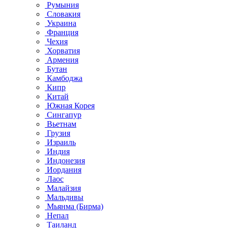
Румыния
Словакия
Украина
Франция
Чехия
Хорватия
Армения
Бутан
Камбоджа
Кипр
Китай
Южная Корея
Сингапур
Вьетнам
Грузия
Израиль
Индия
Индонезия
Иордания
Лаос
Малайзия
Мальдивы
Мьянма (Бирма)
Непал
Таиланд