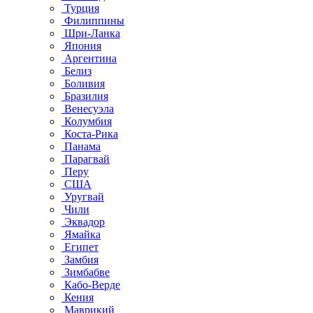
Турция
Филиппины
Шри-Ланка
Япония
Аргентина
Белиз
Боливия
Бразилия
Венесуэла
Колумбия
Коста-Рика
Панама
Парагвай
Перу
США
Уругвай
Чили
Эквадор
Ямайка
Египет
Замбия
Зимбабве
Кабо-Верде
Кения
Маврикий