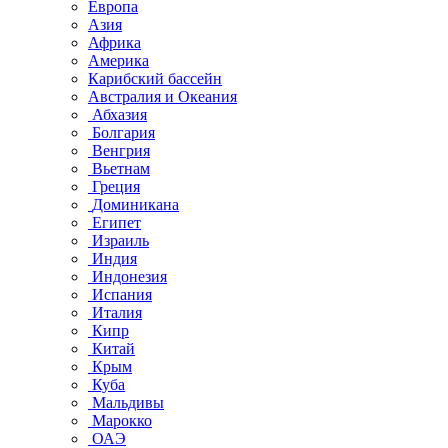
Европа
Азия
Африка
Америка
Карибский бассейн
Австралия и Океания
Абхазия
Болгария
Венгрия
Вьетнам
Греция
Доминикана
Египет
Израиль
Индия
Индонезия
Испания
Италия
Кипр
Китай
Крым
Куба
Мальдивы
Марокко
ОАЭ