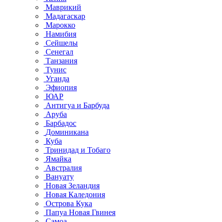
Маврикий
Мадагаскар
Марокко
Намибия
Сейшелы
Сенегал
Танзания
Тунис
Уганда
Эфиопия
ЮАР
Антигуа и Барбуда
Аруба
Барбадос
Доминикана
Куба
Тринидад и Тобаго
Ямайка
Австралия
Вануату
Новая Зеландия
Новая Каледония
Острова Кука
Папуа Новая Гвинея
Самоа