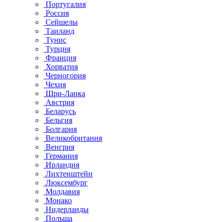
Португалия
Россия
Сейшелы
Таиланд
Тунис
Турция
Франция
Хорватия
Черногория
Чехия
Шри-Ланка
Австрия
Беларусь
Бельгия
Болгария
Великобритания
Венгрия
Германия
Ирландия
Лихтенштейн
Люксембург
Молдавия
Монако
Нидерланды
Польша