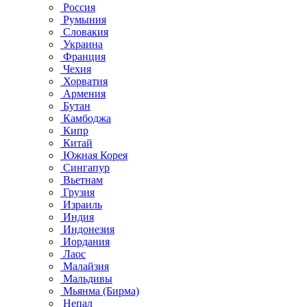
Россия
Румыния
Словакия
Украина
Франция
Чехия
Хорватия
Армения
Бутан
Камбоджа
Кипр
Китай
Южная Корея
Сингапур
Вьетнам
Грузия
Израиль
Индия
Индонезия
Иордания
Лаос
Малайзия
Мальдивы
Мьянма (Бирма)
Непал