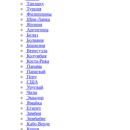
Таиланд
Турция
Филиппины
Шри-Ланка
Япония
Аргентина
Белиз
Боливия
Бразилия
Венесуэла
Колумбия
Коста-Рика
Панама
Парагвай
Перу
США
Уругвай
Чили
Эквадор
Ямайка
Египет
Замбия
Зимбабве
Кабо-Верде
Кения