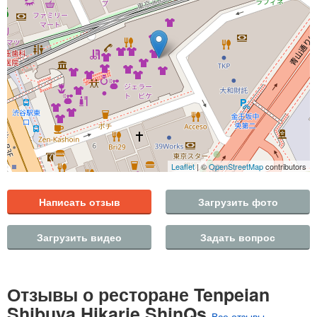
Leaflet
| ©
OpenStreetMap
contributors
Написать отзыв
Загрузить фото
Загрузить видео
Задать вопрос
Отзывы о ресторане Tenpeian
Shibuya Hikarie ShinQs
Все отзывы