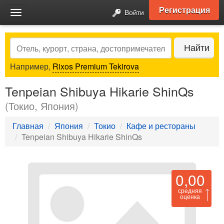
Регистрация
Войти
Toggle
navigation
Search
Найти
Например,
Rixos Premium Tekirova
Tenpeian Shibuya Hikarie ShinQs
(Токио, Япония)
Главная
Япония
Токио
Кафе и рестораны
Tenpeian Shibuya Hikarie ShinQs
0,00
средняя
оценка