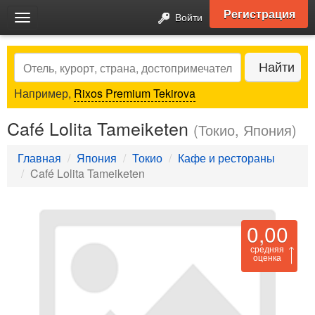
Регистрация
Войти
Toggle
navigation
Search
Найти
Например,
Rixos Premium Tekirova
Café Lolita Tameiketen
(Токио, Япония)
Главная
Япония
Токио
Кафе и рестораны
Café Lolita Tameiketen
0,00
средняя
оценка