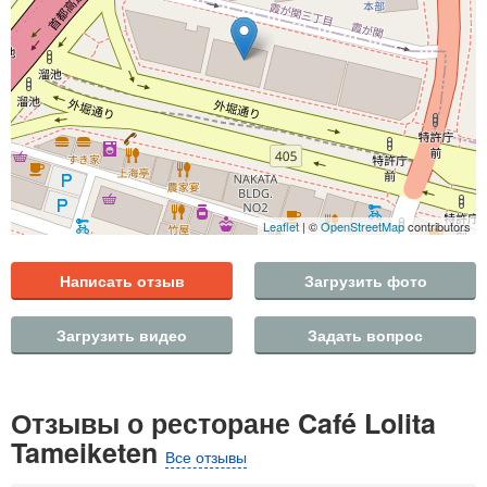
Leaflet
| ©
OpenStreetMap
contributors
Написать отзыв
Загрузить фото
Загрузить видео
Задать вопрос
Отзывы о ресторане Café Lolita
Tameiketen
Все отзывы