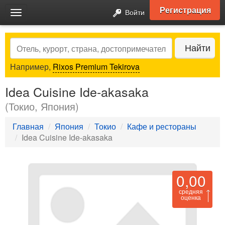
Регистрация
Войти
Toggle
navigation
Search
Найти
Например,
Rixos Premium Tekirova
Idea Cuisine Ide-akasaka
(Токио, Япония)
Главная
Япония
Токио
Кафе и рестораны
Idea Cuisine Ide-akasaka
0,00
средняя
оценка