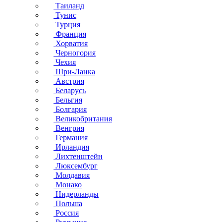
Таиланд
Тунис
Турция
Франция
Хорватия
Черногория
Чехия
Шри-Ланка
Австрия
Беларусь
Бельгия
Болгария
Великобритания
Венгрия
Германия
Ирландия
Лихтенштейн
Люксембург
Молдавия
Монако
Нидерланды
Польша
Россия