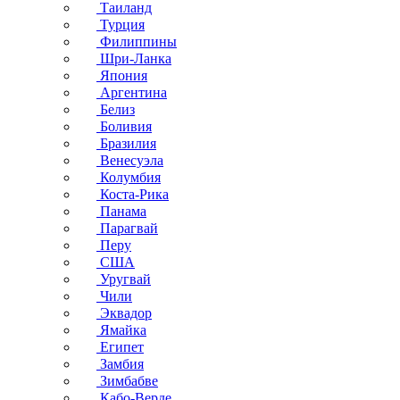
Таиланд
Турция
Филиппины
Шри-Ланка
Япония
Аргентина
Белиз
Боливия
Бразилия
Венесуэла
Колумбия
Коста-Рика
Панама
Парагвай
Перу
США
Уругвай
Чили
Эквадор
Ямайка
Египет
Замбия
Зимбабве
Кабо-Верде