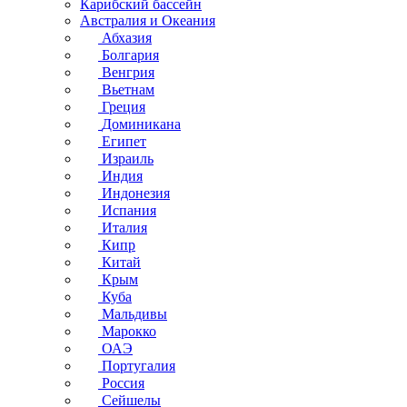
Карибский бассейн
Австралия и Океания
Абхазия
Болгария
Венгрия
Вьетнам
Греция
Доминикана
Египет
Израиль
Индия
Индонезия
Испания
Италия
Кипр
Китай
Крым
Куба
Мальдивы
Марокко
ОАЭ
Португалия
Россия
Сейшелы