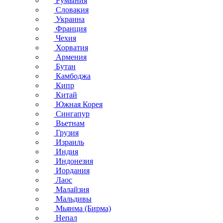
Румыния
Словакия
Украина
Франция
Чехия
Хорватия
Армения
Бутан
Камбоджа
Кипр
Китай
Южная Корея
Сингапур
Вьетнам
Грузия
Израиль
Индия
Индонезия
Иордания
Лаос
Малайзия
Мальдивы
Мьянма (Бирма)
Непал