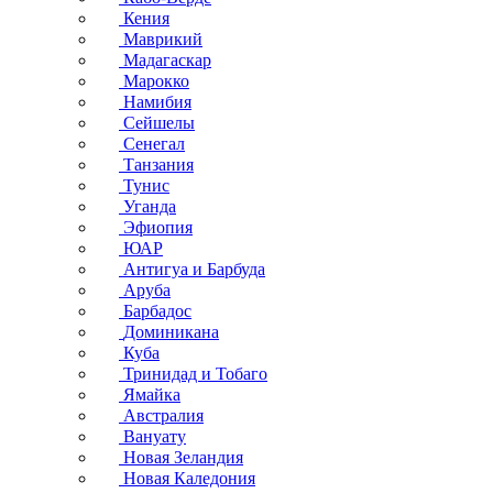
Кения
Маврикий
Мадагаскар
Марокко
Намибия
Сейшелы
Сенегал
Танзания
Тунис
Уганда
Эфиопия
ЮАР
Антигуа и Барбуда
Аруба
Барбадос
Доминикана
Куба
Тринидад и Тобаго
Ямайка
Австралия
Вануату
Новая Зеландия
Новая Каледония