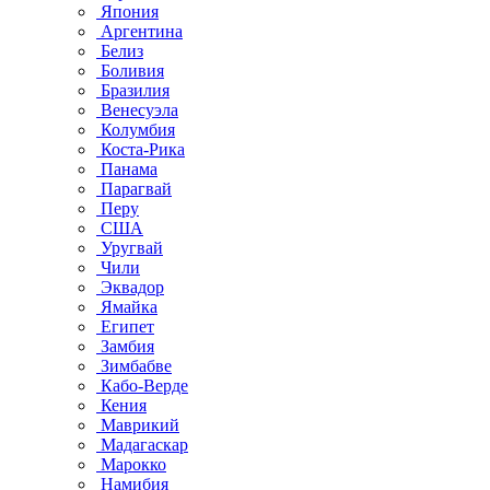
Япония
Аргентина
Белиз
Боливия
Бразилия
Венесуэла
Колумбия
Коста-Рика
Панама
Парагвай
Перу
США
Уругвай
Чили
Эквадор
Ямайка
Египет
Замбия
Зимбабве
Кабо-Верде
Кения
Маврикий
Мадагаскар
Марокко
Намибия