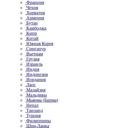
Франция
Чехия
Хорватия
Армения
Бутан
Камбоджа
Кипр
Китай
Южная Корея
Сингапур
Вьетнам
Грузия
Израиль
Индия
Индонезия
Иордания
Лаос
Малайзия
Мальдивы
Мьянма (Бирма)
Непал
Таиланд
Турция
Филиппины
Шри-Ланка