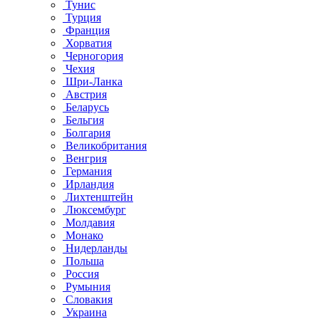
Тунис
Турция
Франция
Хорватия
Черногория
Чехия
Шри-Ланка
Австрия
Беларусь
Бельгия
Болгария
Великобритания
Венгрия
Германия
Ирландия
Лихтенштейн
Люксембург
Молдавия
Монако
Нидерланды
Польша
Россия
Румыния
Словакия
Украина