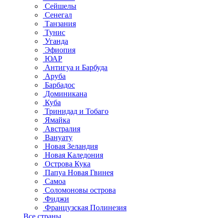
Сейшелы
Сенегал
Танзания
Тунис
Уганда
Эфиопия
ЮАР
Антигуа и Барбуда
Аруба
Барбадос
Доминикана
Куба
Тринидад и Тобаго
Ямайка
Австралия
Вануату
Новая Зеландия
Новая Каледония
Острова Кука
Папуа Новая Гвинея
Самоа
Соломоновы острова
Фиджи
Французская Полинезия
Все страны