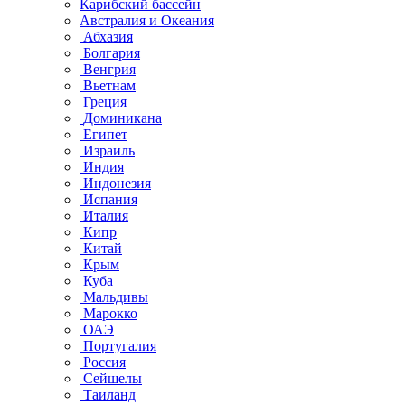
Карибский бассейн
Австралия и Океания
Абхазия
Болгария
Венгрия
Вьетнам
Греция
Доминикана
Египет
Израиль
Индия
Индонезия
Испания
Италия
Кипр
Китай
Крым
Куба
Мальдивы
Марокко
ОАЭ
Португалия
Россия
Сейшелы
Таиланд