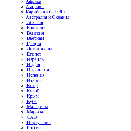
Африка
Америка
Карибский бассейн
Австралия и Океания
Абхазия
Болгария
Венгрия
Вьетнам
Греция
Доминикана
Египет
Израиль
Индия
Индонезия
Испания
Италия
Кипр
Китай
Крым
Куба
Мальдивы
Марокко
ОАЭ
Португалия
Россия