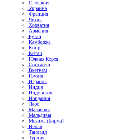
Словакия
Украина
Франция
Чехия
Хорватия
Армения
Бутан
Камбоджа
Кипр
Китай
Южная Корея
Сингапур
Вьетнам
Грузия
Израиль
Индия
Индонезия
Иордания
Лаос
Малайзия
Мальдивы
Мьянма (Бирма)
Непал
Таиланд
Турция