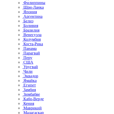
Филиппины
Шри-Ланка
Япония
Аргентина
Белиз
Боливия
Бразилия
Венесуэла
Колумбия
Коста-Рика
Панама
Парагвай
Перу
США
Уругвай
Чили
Эквадор
Ямайка
Египет
Замбия
Зимбабве
Кабо-Верде
Кения
Маврикий
Мадагаскар