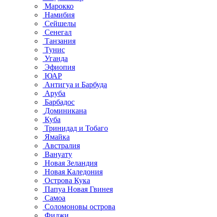
Марокко
Намибия
Сейшелы
Сенегал
Танзания
Тунис
Уганда
Эфиопия
ЮАР
Антигуа и Барбуда
Аруба
Барбадос
Доминикана
Куба
Тринидад и Тобаго
Ямайка
Австралия
Вануату
Новая Зеландия
Новая Каледония
Острова Кука
Папуа Новая Гвинея
Самоа
Соломоновы острова
Фиджи