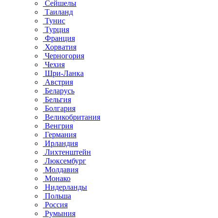
Сейшелы
Таиланд
Тунис
Турция
Франция
Хорватия
Черногория
Чехия
Шри-Ланка
Австрия
Беларусь
Бельгия
Болгария
Великобритания
Венгрия
Германия
Ирландия
Лихтенштейн
Люксембург
Молдавия
Монако
Нидерланды
Польша
Россия
Румыния