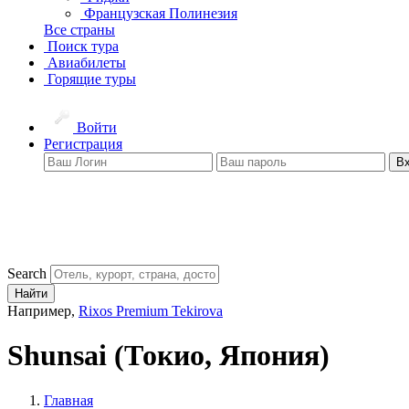
Французская Полинезия
Все страны
Поиск тура
Авиабилеты
Горящие туры
Войти
Регистрация
В
Search
Найти
Например,
Rixos Premium Tekirova
Shunsai
(Токио, Япония)
Главная