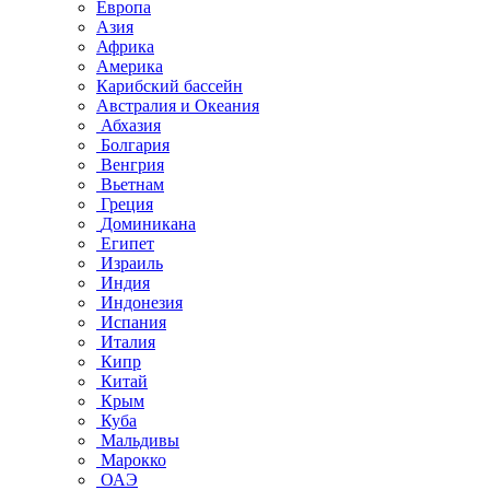
Европа
Азия
Африка
Америка
Карибский бассейн
Австралия и Океания
Абхазия
Болгария
Венгрия
Вьетнам
Греция
Доминикана
Египет
Израиль
Индия
Индонезия
Испания
Италия
Кипр
Китай
Крым
Куба
Мальдивы
Марокко
ОАЭ