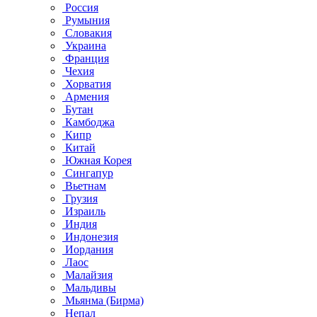
Россия
Румыния
Словакия
Украина
Франция
Чехия
Хорватия
Армения
Бутан
Камбоджа
Кипр
Китай
Южная Корея
Сингапур
Вьетнам
Грузия
Израиль
Индия
Индонезия
Иордания
Лаос
Малайзия
Мальдивы
Мьянма (Бирма)
Непал