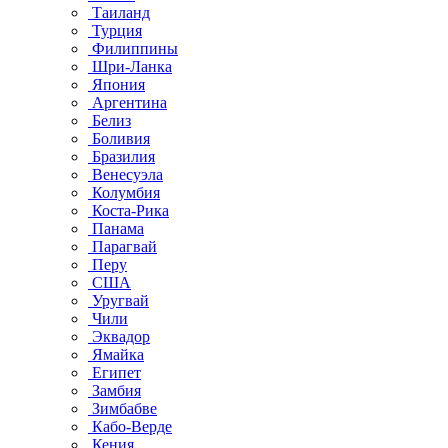
Таиланд
Турция
Филиппины
Шри-Ланка
Япония
Аргентина
Белиз
Боливия
Бразилия
Венесуэла
Колумбия
Коста-Рика
Панама
Парагвай
Перу
США
Уругвай
Чили
Эквадор
Ямайка
Египет
Замбия
Зимбабве
Кабо-Верде
Кения