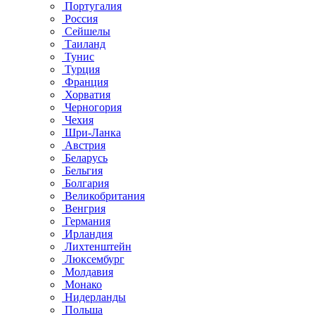
Португалия
Россия
Сейшелы
Таиланд
Тунис
Турция
Франция
Хорватия
Черногория
Чехия
Шри-Ланка
Австрия
Беларусь
Бельгия
Болгария
Великобритания
Венгрия
Германия
Ирландия
Лихтенштейн
Люксембург
Молдавия
Монако
Нидерланды
Польша