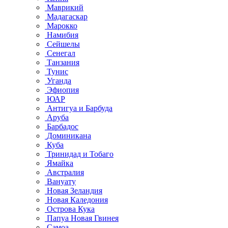
Маврикий
Мадагаскар
Марокко
Намибия
Сейшелы
Сенегал
Танзания
Тунис
Уганда
Эфиопия
ЮАР
Антигуа и Барбуда
Аруба
Барбадос
Доминикана
Куба
Тринидад и Тобаго
Ямайка
Австралия
Вануату
Новая Зеландия
Новая Каледония
Острова Кука
Папуа Новая Гвинея
Самоа