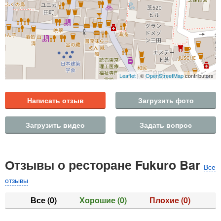
Leaflet
| ©
OpenStreetMap
contributors
Написать отзыв
Загрузить фото
Загрузить видео
Задать вопрос
Отзывы о ресторане Fukuro Bar
Все
отзывы
Все
(0)
Хорошие
(0)
Плохие
(0)