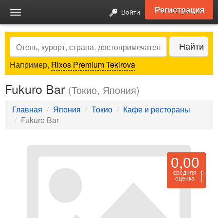
Регистрация
Войти
Toggle
navigation
Search
Найти
Например,
Rixos Premium Tekirova
Fukuro Bar
(Токио, Япония)
Главная
Япония
Токио
Кафе и рестораны
Fukuro Bar
0,00
средняя
оценка