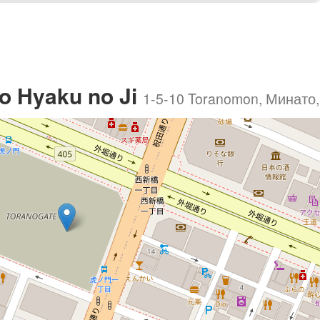
o Hyaku no Ji
1-5-10 Toranomon, Минато