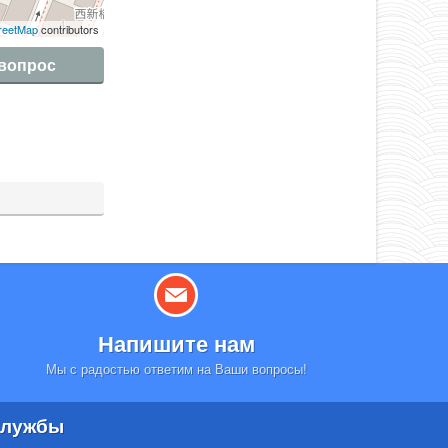
reetMap
contributors
 вопрос
Напишите нам
Мы с радостью ответим на Ваши вопросы!
лужбы