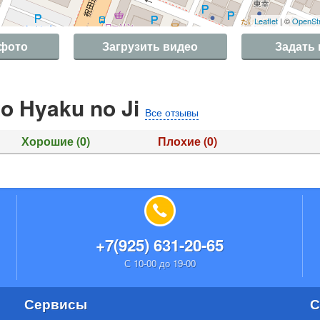
Leaflet
| ©
OpenSt
 фото
Загрузить видео
Задать
o Hyaku no Ji
Все отзывы
Хорошие
(0)
Плохие
(0)
+7(925) 631-20-65
С 10-00 до 19-00
Сервисы
С