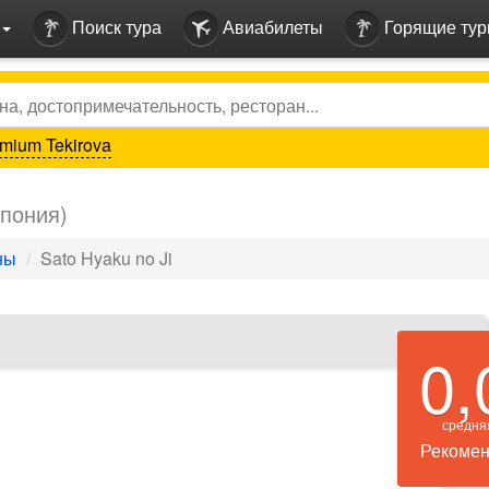
Поиск тура
Авиабилеты
Горящие ту
mium Tekirova
Япония)
ны
Sato Hyaku no Ji
0,
средня
Рекомен