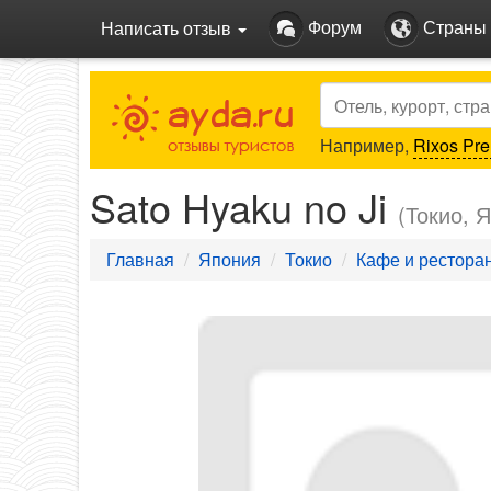
Форум
Страны
Написать отзыв
Search
Например,
Rixos Pre
Sato Hyaku no Ji
(Токио, 
Главная
Япония
Токио
Кафе и рестора