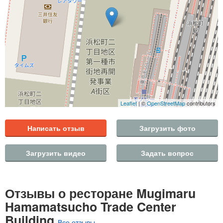
Leaflet
| ©
OpenStreetMap
contributors
Написать отзыв
Загрузить фото
Загрузить видео
Задать вопрос
Отзывы о ресторане Mugimaru
Hamamatsucho Trade Center
Building
Все отзывы