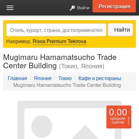
Регистрация
Войти
Toggle
navigation
Search
Найти
Например,
Rixos Premium Tekirova
Mugimaru Hamamatsucho Trade
Center Building
(Токио, Япония)
Главная
Япония
Токио
Кафе и рестораны
Mugimaru Hamamatsucho Trade Center Building
0,00
средняя
оценка