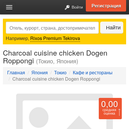
Регистрация
Войти
Toggle
navigation
Search
Найти
Например,
Rixos Premium Tekirova
Charcoal cuisine chicken Dogen
Roppongi
(Токио, Япония)
Главная
Япония
Токио
Кафе и рестораны
Charcoal cuisine chicken Dogen Roppongi
0,00
средняя
оценка