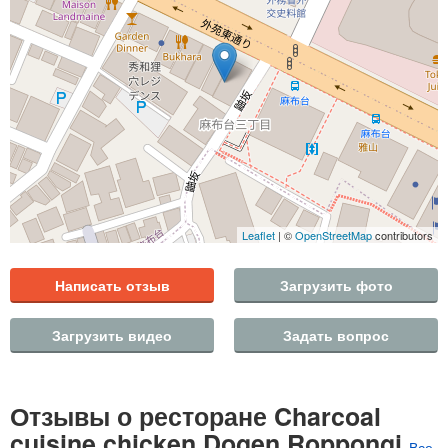
Leaflet
| ©
OpenStreetMap
contributors
Написать отзыв
Загрузить фото
Загрузить видео
Задать вопрос
Отзывы о ресторане Charcoal
cuisine chicken Dogen Roppongi
Все