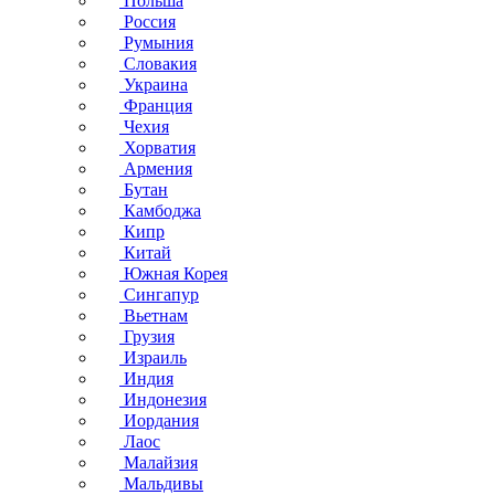
Польша
Россия
Румыния
Словакия
Украина
Франция
Чехия
Хорватия
Армения
Бутан
Камбоджа
Кипр
Китай
Южная Корея
Сингапур
Вьетнам
Грузия
Израиль
Индия
Индонезия
Иордания
Лаос
Малайзия
Мальдивы