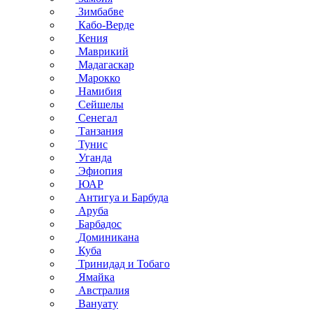
Зимбабве
Кабо-Верде
Кения
Маврикий
Мадагаскар
Марокко
Намибия
Сейшелы
Сенегал
Танзания
Тунис
Уганда
Эфиопия
ЮАР
Антигуа и Барбуда
Аруба
Барбадос
Доминикана
Куба
Тринидад и Тобаго
Ямайка
Австралия
Вануату