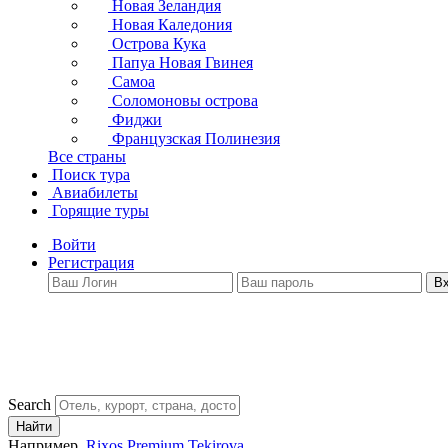
Новая Зеландия
Новая Каледония
Острова Кука
Папуа Новая Гвинея
Самоа
Соломоновы острова
Фиджи
Французская Полинезия
Все страны
Поиск тура
Авиабилеты
Горящие туры
Войти
Регистрация
В
Search
Найти
Например,
Rixos Premium Tekirova