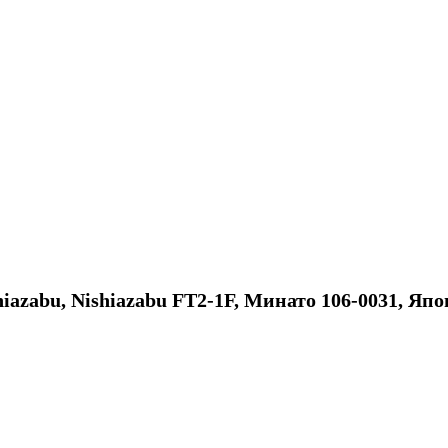
hiazabu, Nishiazabu FT2-1F, Минато 106-0031, Яп