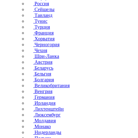
Россия
Сейшелы
Таиланд
Тунис
Турция
Франция
Хорватия
Черногория
Чехия
Шри-Ланка
Австрия
Беларусь
Бельгия
Болгария
Великобритания
Венгрия
Германия
Ирландия
Лихтенштейн
Люксембург
Молдавия
Монако
Нидерланды