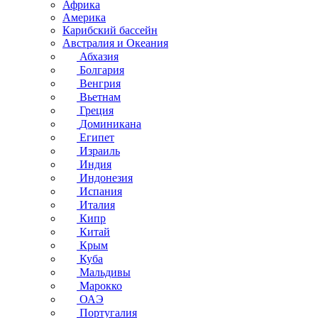
Африка
Америка
Карибский бассейн
Австралия и Океания
Абхазия
Болгария
Венгрия
Вьетнам
Греция
Доминикана
Египет
Израиль
Индия
Индонезия
Испания
Италия
Кипр
Китай
Крым
Куба
Мальдивы
Марокко
ОАЭ
Португалия