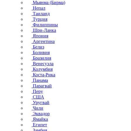
Мьянма (Бирма)
Непал
Таиланд
Турция
Филиппины
Шри-Ланка
Япония
Аргентина
Белиз
Боливия
Бразилия
Венесуэла
Колумбия
Коста-Рика
Панама
Парагвай
Перу
США
Уругвай
Чили
Эквадор
Ямайка
Египет
Замбия