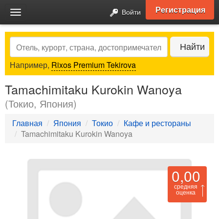
Регистрация
Войти
Toggle
navigation
Search
Найти
Например,
Rixos Premium Tekirova
Tamachimitaku Kurokin Wanoya
(Токио, Япония)
Главная
Япония
Токио
Кафе и рестораны
Tamachimitaku Kurokin Wanoya
0,00
средняя
оценка