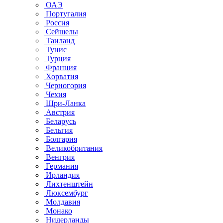
ОАЭ
Португалия
Россия
Сейшелы
Таиланд
Тунис
Турция
Франция
Хорватия
Черногория
Чехия
Шри-Ланка
Австрия
Беларусь
Бельгия
Болгария
Великобритания
Венгрия
Германия
Ирландия
Лихтенштейн
Люксембург
Молдавия
Монако
Нидерланды