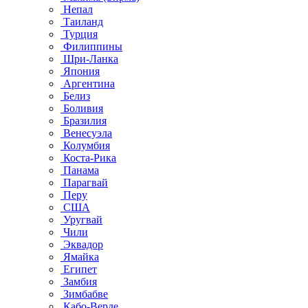
Непал
Таиланд
Турция
Филиппины
Шри-Ланка
Япония
Аргентина
Белиз
Боливия
Бразилия
Венесуэла
Колумбия
Коста-Рика
Панама
Парагвай
Перу
США
Уругвай
Чили
Эквадор
Ямайка
Египет
Замбия
Зимбабве
Кабо-Верде