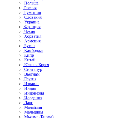
Польша
Россия
Румыния
Словакия
Украина
Франция
Чехия
Хорватия
Армения
Бутан
Камбоджа
Кипр
Китай
Южная Корея
Сингапур
Вьетнам
Грузия
Израиль
Индия
Индонезия
Иордания
Лаос
Малайзия
Мальдивы
Мьянма (Бирма)