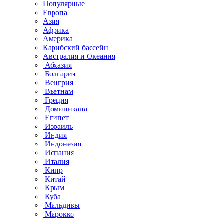
Популярные
Европа
Азия
Африка
Америка
Карибский бассейн
Австралия и Океания
Абхазия
Болгария
Венгрия
Вьетнам
Греция
Доминикана
Египет
Израиль
Индия
Индонезия
Испания
Италия
Кипр
Китай
Крым
Куба
Мальдивы
Марокко