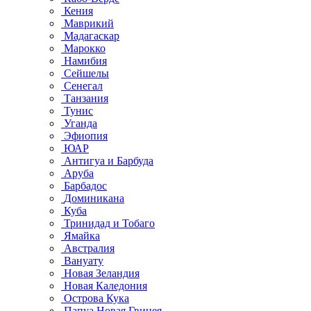
Кения
Маврикий
Мадагаскар
Марокко
Намибия
Сейшелы
Сенегал
Танзания
Тунис
Уганда
Эфиопия
ЮАР
Антигуа и Барбуда
Аруба
Барбадос
Доминикана
Куба
Тринидад и Тобаго
Ямайка
Австралия
Вануату
Новая Зеландия
Новая Каледония
Острова Кука
Папуа Новая Гвинея