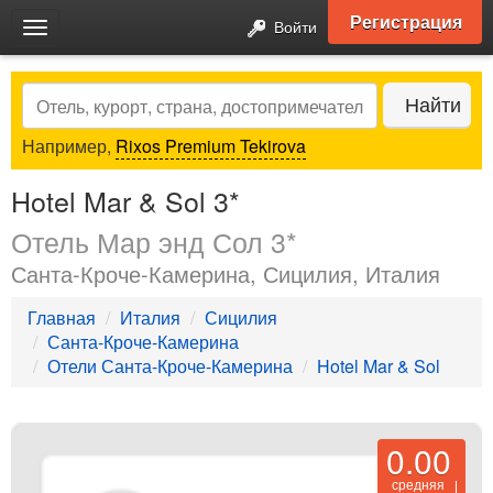
Регистрация
Войти
Toggle
navigation
Search
Найти
Например,
Rixos Premium Tekirova
Hotel Mar & Sol 3*
Отель Мар энд Сол 3*
Санта-Кроче-Камерина, Сицилия, Италия
Главная
Италия
Сицилия
Санта-Кроче-Камерина
Отели Санта-Кроче-Камерина
Hotel Mar & Sol
0.00
средняя