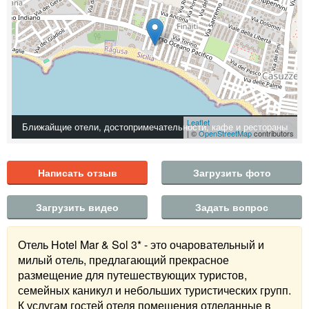
Leaflet
Ближайщие отели, достопримечательности, кафе и рестораны
| ©
OpenStreetMap
contributors
Написать отзыв
Загрузить фото
Загрузить видео
Задать вопрос
Отель Hotel Mar & Sol 3* - это очаровательный и
милый отель, предлагающий прекрасное
размещение для путешествующих туристов,
семейных каникул и небольших туристических групп.
К услугам гостей отеля помещения отделанные в