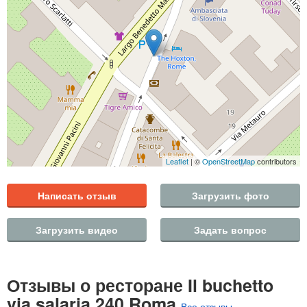
Leaflet
| ©
OpenStreetMap
contributors
Написать отзыв
Загрузить фото
Загрузить видео
Задать вопрос
Отзывы о ресторане Il buchetto
via salaria 240 Roma
Все отзывы