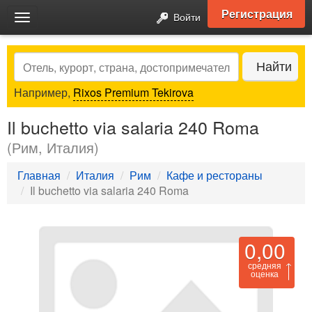
Регистрация
Войти
Toggle
navigation
Search
Найти
Например,
Rixos Premium Tekirova
Il buchetto via salaria 240 Roma
(Рим, Италия)
Главная
Италия
Рим
Кафе и рестораны
Il buchetto via salaria 240 Roma
0,00
средняя
оценка