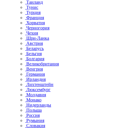
Таиланд
Тунис
Турция
Франция
Хорватия
Черногория
Чехия
Шри-Ланка
Австрия
Беларусь
Бельгия
Болгария
Великобритания
Венгрия
Германия
Ирландия
Лихтенштейн
Люксембург
Молдавия
Монако
Нидерланды
Польша
Россия
Румыния
Словакия