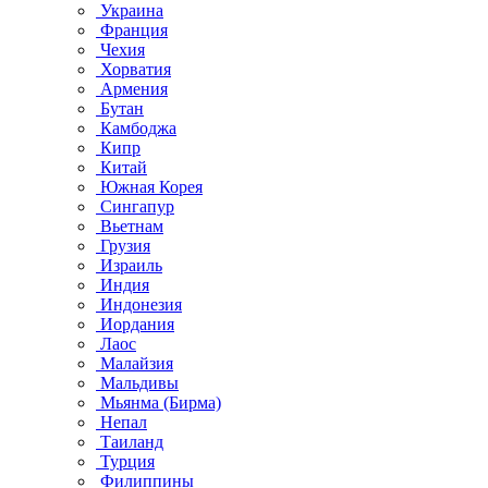
Украина
Франция
Чехия
Хорватия
Армения
Бутан
Камбоджа
Кипр
Китай
Южная Корея
Сингапур
Вьетнам
Грузия
Израиль
Индия
Индонезия
Иордания
Лаос
Малайзия
Мальдивы
Мьянма (Бирма)
Непал
Таиланд
Турция
Филиппины