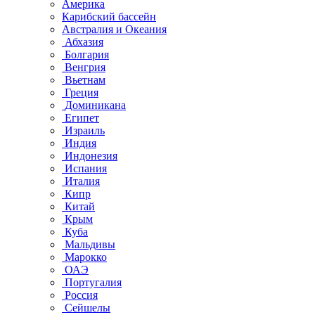
Америка
Карибский бассейн
Австралия и Океания
Абхазия
Болгария
Венгрия
Вьетнам
Греция
Доминикана
Египет
Израиль
Индия
Индонезия
Испания
Италия
Кипр
Китай
Крым
Куба
Мальдивы
Марокко
ОАЭ
Португалия
Россия
Сейшелы