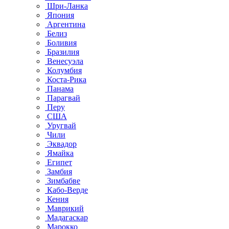
Шри-Ланка
Япония
Аргентина
Белиз
Боливия
Бразилия
Венесуэла
Колумбия
Коста-Рика
Панама
Парагвай
Перу
США
Уругвай
Чили
Эквадор
Ямайка
Египет
Замбия
Зимбабве
Кабо-Верде
Кения
Маврикий
Мадагаскар
Марокко