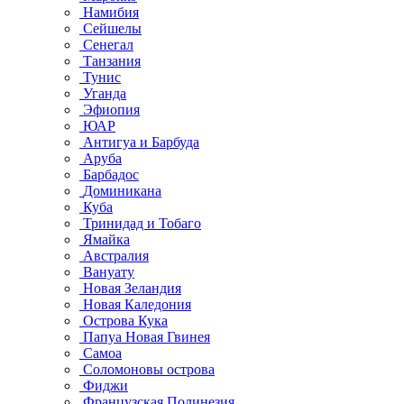
Намибия
Сейшелы
Сенегал
Танзания
Тунис
Уганда
Эфиопия
ЮАР
Антигуа и Барбуда
Аруба
Барбадос
Доминикана
Куба
Тринидад и Тобаго
Ямайка
Австралия
Вануату
Новая Зеландия
Новая Каледония
Острова Кука
Папуа Новая Гвинея
Самоа
Соломоновы острова
Фиджи
Французская Полинезия